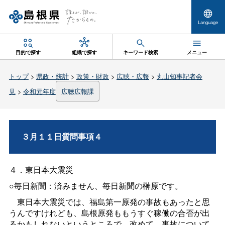
Language
目的で探す
組織で探す
キーワード検索
メニュー
トップ
>
県政・統計
>
政策・財政
>
広聴・広報
>
丸山知事記者会
見
>
令和元年度
広聴広報課
３月１１日質問事項４
４．東日本大震災
○毎日新聞：済みません、毎日新聞の榊原です。
東日本大震災では、福島第一原発の事故もあったと思
うんですけれども、島根原発ももうすぐ稼働の合否が出
るかもしれないというところで、改めて、事故について