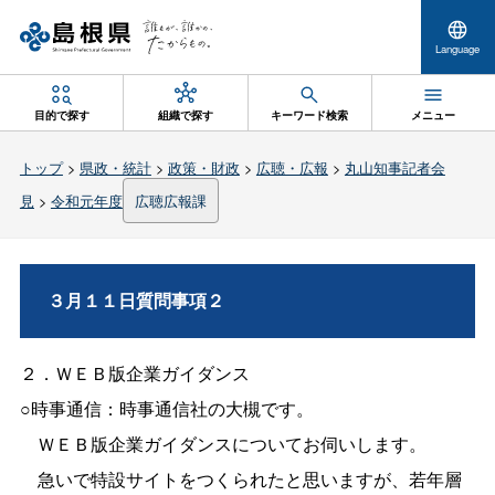
Language
目的で探す
組織で探す
キーワード検索
メニュー
トップ
>
県政・統計
>
政策・財政
>
広聴・広報
>
丸山知事記者会
見
>
令和元年度
広聴広報課
３月１１日質問事項２
２．
ＷＥＢ
版企業ガイダンス
○時事通信：時事通信社の大槻です。
ＷＥＢ
版企業ガイダンスについてお伺いします。
急いで特設サイトをつくられたと思いますが、若年層