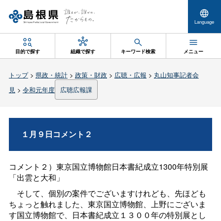
Language
目的で探す
組織で探す
キーワード検索
メニュー
トップ
>
県政・統計
>
政策・財政
>
広聴・広報
>
丸山知事記者会
見
>
令和元年度
広聴広報課
１月９日コメント２
コメント２）東京国立博物館日本書紀成立
1300
年特別展
「出雲と大和」
そして、個別の案件でございますけれども、先ほども
ちょっと触れました、東京国立博物館、上野にございま
す国立博物館で、日本書紀成立１３００年の特別展とし