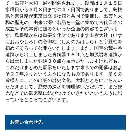
て「出雲と大和」展が開催されます。期間は１月１５日
水曜日から３月８日までの４７日間でありまして、島根
県と奈良県が東京国立博物館と共同で開催し、出雲と大
和の歴史の、由来の深い名品を一堂に集めて古代日本の
成立やその本質に迫るといった企画の内容でございま
す。島根県からは重要文化財であります出雲大社（いず
もおおやしろ）の心御柱（しんのみはしら）と宇豆柱を
初めてそろって公開をいたします。また、国宝の荒神谷
遺跡から出土しました青銅器１８９点と加茂岩倉遺跡か
ら出土しました銅鐸３０点を展示いたしますけれども、
これだけまとめた展示をいたします東京での開催はおよ
そ２０年ぶりというふうになるものであります。多くの
皆様方に、この出雲の歴史文化、大和とともにごらんい
ただきまして、歴史の深さを御理解いただいて、また観
光などでの御来県に結びつけていきたいというふうに思
っているところでございます。
お問い合わせ先