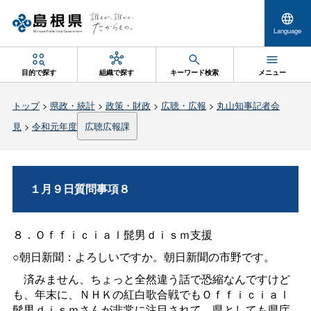
Language
目的で探す
組織で探す
キーワード検索
メニュー
トップ
>
県政・統計
>
政策・財政
>
広聴・広報
>
丸山知事記者会
見
>
令和元年度
広聴広報課
１月９日質問事項８
８．Ｏｆｆｉｃｉａｌ髭男ｄｉｓｍ支援
○朝日新聞：よろしいですか。朝日新聞の市野です。
済みません、ちょっと全然違う話で恐縮なんですけど
も、年末に、ＮＨＫの紅白歌合戦でもＯｆｆｉｃｉａｌ
髭男ｄｉｓｍさんが非常に注目されて、県としても県庁