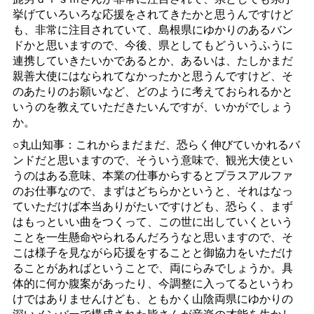
挙げていろいろな応援をされてきたかと思うんですけど
も、非常に注目されていて、島根県にゆかりのあるバン
ドかと思いますので、今後、県としてもどういうふうに
連携していきたいかであるとか、あるいは、たしかまだ
親善大使にはなられてなかったかと思うんですけど、そ
のあたりのお願いなど、どのように考えておられるかと
いうのを教えていただきたいんですが、いかがでしょう
か。
○丸山知事：これからまだまだ、恐らく伸びていかれるバ
ンドだと思いますので、そういう意味で、観光大使とい
うのはある意味、本業の仕事からするとプラスアルファ
のお仕事なので、まずはどちらかというと、それはなっ
ていただけば本当ありがたいですけども、恐らく、まず
はもっといい曲をつくって、この世に出していくという
ことを一生懸命やられるんだろうなと思いますので、そ
こは様子を見ながら応援をすることと御協力をいただけ
ることがあればということで、両にらみでしょうか。具
体的に何か腹案があったり、今調整に入ってるというわ
けではありませんけども、ともかく山陰両県にゆかりの
深いメンバーで構成された皆さんが音楽の才能を生かし