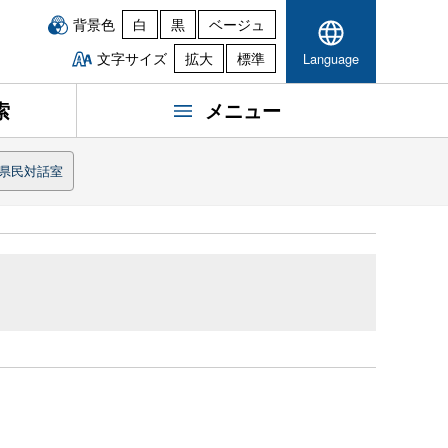
背景色
白
黒
ベージュ
文字サイズ
拡大
標準
Language
索
メニュー
県民対話室