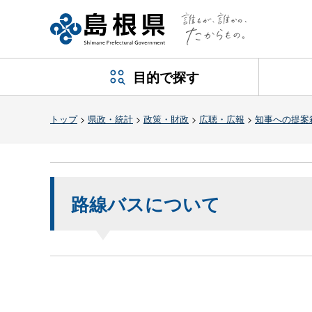
目的で探す
トップ
>
県政・統計
>
政策・財政
>
広聴・広報
>
知事への提案
路線バスについて