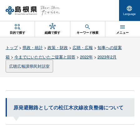
Language
目的で探す
組織で探す
キーワード検索
メニュー
トップ
>
県政・統計
>
政策・財政
>
広聴・広報
>
知事への提案
箱
>
今までにいただいたご提案と回答
>
2022年
>
2023年2月
広聴広報課県民対話室
原発避難路としての松江木次線改良整備について