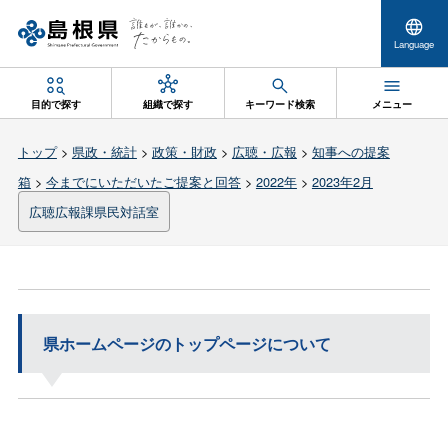
Language
目的で探す
組織で探す
キーワード検索
メニュー
トップ
>
県政・統計
>
政策・財政
>
広聴・広報
>
知事への提案
箱
>
今までにいただいたご提案と回答
>
2022年
>
2023年2月
広聴広報課県民対話室
県ホームページのトップページについて