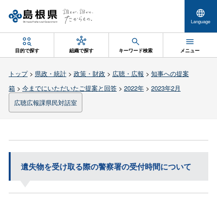
Language
目的で探す
組織で探す
キーワード検索
メニュー
トップ
>
県政・統計
>
政策・財政
>
広聴・広報
>
知事への提案
箱
>
今までにいただいたご提案と回答
>
2022年
>
2023年2月
広聴広報課県民対話室
遺失物を受け取る際の警察署の受付時間について