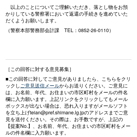
以上のことについてご理解いただき、落とし物をお預
かりしている警察署において返還の手続きを進めていた
だくようお願いします。
（警察本部警務部会計
課
TEL：0852-26-0110）
［この回答に対する意見募集］
■この回答に対してご意見がありましたら、こちらをクリ
ックし
ご意見送信メール
からお送りください。ご意見に
は、お名前、年代、お住まいの市区町村をメールの件名
欄に入力願います。上記リンクをクリックしてもメール
ボックスが出ない場合は、恐れ入りますがメールソフト
を立ち上げteian@pref.shimane.lg.jpのアドレスまでご意
見を送付ください。その際は、お手数ですが、上記の
【提案No.】、お名前、年代、お住まいの市区町村をメー
ルの件名欄に入力願います。