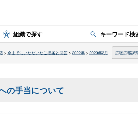
組織で探す
キーワード検
箱
>
今までにいただいたご提案と回答
>
2022年
>
2023年2月
広聴広報課
への手当について