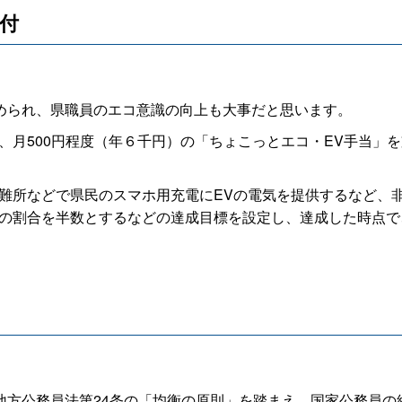
受付
られ、県職員のエコ意識の向上も大事だと思います。
月500円程度（年６千円）の「ちょこっとエコ・EV手当」を
難所などで県民のスマホ用充電にEVの電気を提供するなど、
者の割合を半数とするなどの達成目標を設定し、達成した時点
方公務員法第24条の「均衡の原則」を踏まえ、国家公務員の