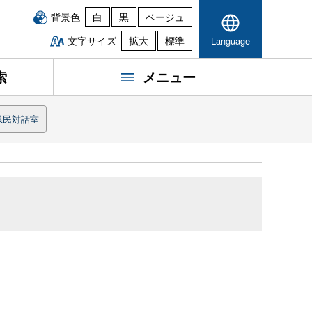
背景色
白
黒
ベージュ
文字サイズ
拡大
標準
Language
索
メニュー
県民対話室