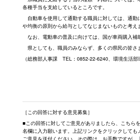
各種手当を支給しているところです。
自動車を使用して通勤する職員に対しては、通勤に
や均衡の原則から給与としてなじまないものと考え
なお、電動車の普及に向けては、国が車両購入補
県としても、職員のみならず、多くの県民の皆さま
（総務部人事
課
TEL：0852-22-6240、環境生活
［この回答に対する意見募集］
■この回答に対してご意見がありましたら、こちら
名欄に入力願います。上記リンクをクリックしてもメールボ
ご意見を送付ください。その際は、お手数ですが、上