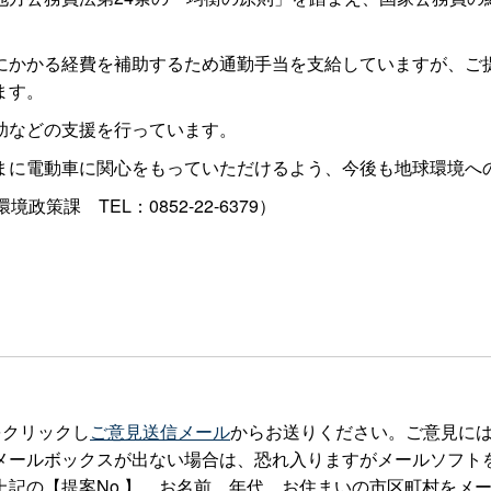
かかる経費を補助するため通勤手当を支給していますが、ご
ます。
助などの支援を行っています。
に電動車に関心をもっていただけるよう、今後も地球環境へ
部環境政策
課
TEL：0852-22-6379）
をクリックし
ご意見送信メール
からお送りください。ご意見に
ックスが出ない場合は、恐れ入りますがメールソフトを立ち上げteia
記の【提案No.】、お名前、年代、お住まいの市区町村をメ