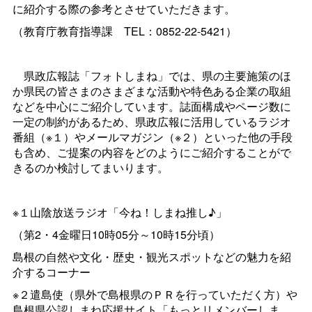
に紹介する際の参考とさせていただきます。
（教育庁教育指導
課
TEL：0852-22-5421）
県政広報誌「フォトしまね」では、県の主要施策のほ
か県民の皆さまのさまざまな活動や特色ある企業の取組
などを中心にご紹介しています。誌面構成やページ数に
一定の制約があるため、県政広報に活用しているラジオ
番組（※１）やメールマガジン（※２）といった他の手段
も含め、ご提案の内容をどのようにご紹介することがで
きるのか検討してまいります。
※１山陰放送ラジオ「今ね！しまね推し♪」
（第2・4金曜日10時05分～10時15分頃）
島根の自然や文化・歴史・観光スポットなどの魅力を紹
介するコーナー
※２遣島使（県外で島根県のＰＲを行っていただく方）や
島根県公認しまね応援サイト「もっとリメンバーしま