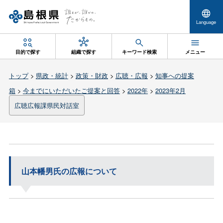
Language
目的で探す
組織で探す
キーワード検索
メニュー
トップ
>
県政・統計
>
政策・財政
>
広聴・広報
>
知事への提案
箱
>
今までにいただいたご提案と回答
>
2022年
>
2023年2月
広聴広報課県民対話室
山本幡男氏の広報について