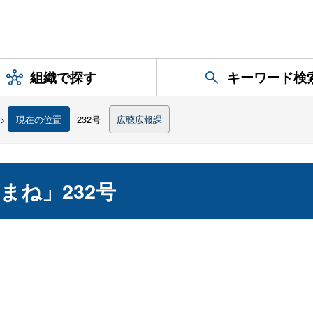
組織で探す
キーワード検
>
現在の位置
232号
広聴広報課
まね」232号