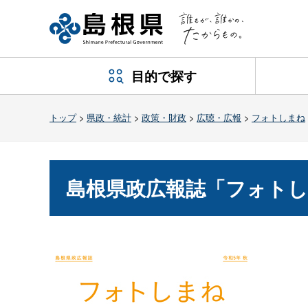
目的で探す
トップ
>
県政・統計
>
政策・財政
>
広聴・広報
>
フォトしまね
島根県政広報誌「フォトし