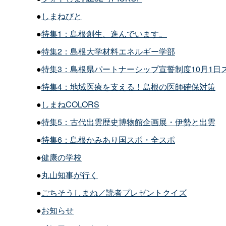
●
しまねびと
●
特集1：島根創生、進んでいます。
●
特集2：島根大学材料エネルギー学部
●
特集3：島根県パートナーシップ宣誓制度10月1日
●
特集4：地域医療を支える！島根の医師確保対策
●
しまねCOLORS
●
特集5：古代出雲歴史博物館企画展・伊勢と出雲
●
特集6：島根かみあり国スポ・全スポ
●
健康の学校
●
丸山知事が行く
●
ごちそうしまね／読者プレゼントクイズ
●
お知らせ