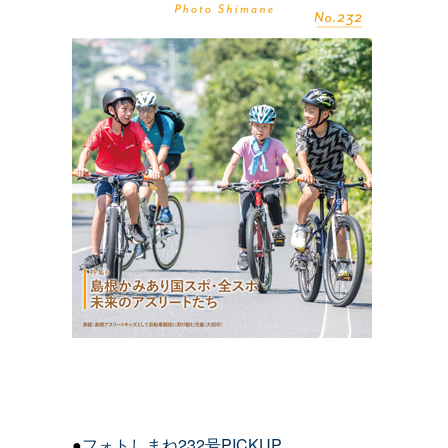
●
フォトしまね232号PICKUP