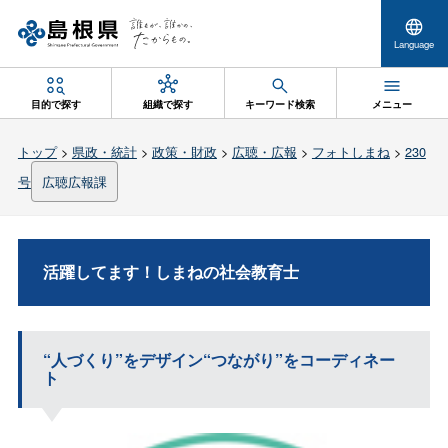
Language
目的で探す
組織で探す
キーワード検索
メニュー
トップ
>
県政・統計
>
政策・財政
>
広聴・広報
>
フォトしまね
>
230
号
広聴広報課
活躍してます！しまねの社会教育士
“人づくり”をデザイン“つながり”をコーディネー
ト