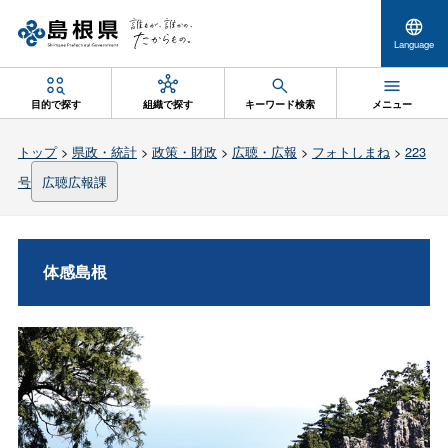
Language
目的で探す
組織で探す
キーワード検索
メニュー
トップ
>
県政・統計
>
政策・財政
>
広聴・広報
>
フォトしまね
>
223
号
広聴広報課
体感島根