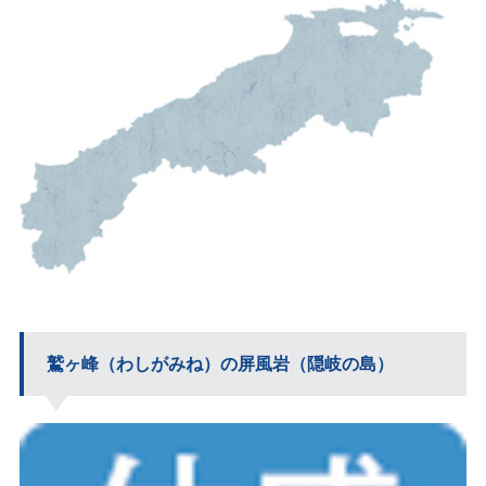
鷲ヶ峰（わしがみね）の屏風岩（隠岐の島）