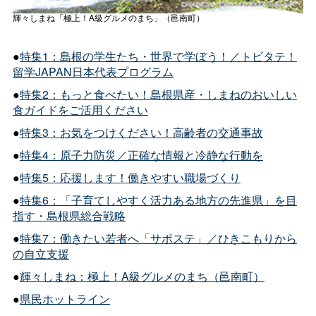
輝々しまね「極上！A級グルメのまち」（邑南町）
●
特集1：島根の学生たち・世界で学ぼう！／トビタテ！
留学
JAPAN
日本代表プログラム
●
特集2：もっと食べたい！島根県産・しまねのおいしい
食ガイドをご活用ください
●
特集3：お気をつけください！高齢者の交通事故
●
特集4：原子力防災／正確な情報と冷静な行動を
●
特集5：応援します！働きやすい職場づくり
●
特集6：「子育てしやすく活力ある地方の先進県」を目
指す・島根県総合戦略
●
特集7：働きたい若者へ「サポステ」／ひきこもりから
の自立支援
●
輝々しまね：極上！A級グルメのまち（邑南町）
●
県民ホットライン