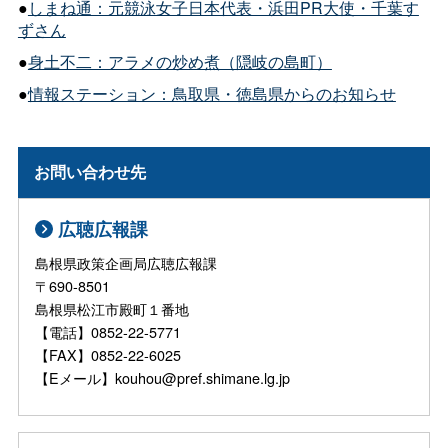
●
しまね通：元競泳女子日本代表・浜田PR大使・千葉す
ずさん
●
身土不二：アラメの炒め煮（隠岐の島町）
●
情報ステーション：鳥取県・徳島県からのお知らせ
お問い合わせ先
広聴広報課
島根県政策企画局広聴広報課
〒690-8501
島根県松江市殿町１番地
【電話】0852-22-5771
【FAX】0852-22-6025
【Eメール】kouhou@pref.shimane.lg.jp