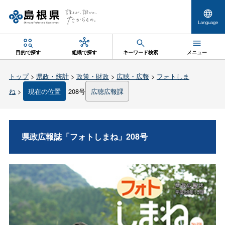
Language
目的で探す
組織で探す
キーワード検索
メニュー
トップ
>
県政・統計
>
政策・財政
>
広聴・広報
>
フォトしま
ね
>
現在の位置
208号
広聴広報課
県政広報誌「フォトしまね」208号