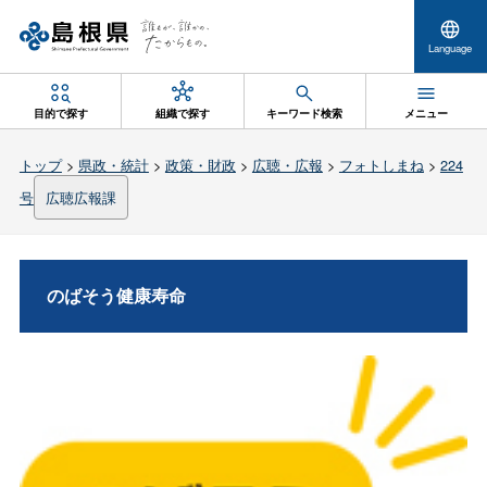
Language
目的で探す
組織で探す
キーワード検索
メニュー
トップ
>
県政・統計
>
政策・財政
>
広聴・広報
>
フォトしまね
>
224
号
広聴広報課
のばそう健康寿命