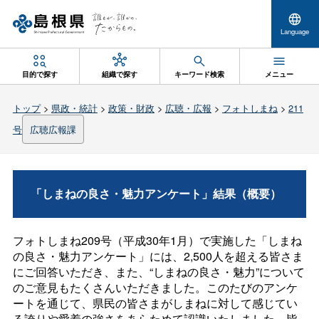
Language
目的で探す
組織で探す
キーワード検索
メニュー
トップ
>
県政・統計
>
政策・財政
>
広聴・広報
>
フォトしまね
>
211
号
広聴広報課
「しまねの良さ・魅力アンケート」結果（概要）
フォトしまね209号（平成30年1月）で実施した「しまね
の良さ・魅力アンケート」には、2,500人を超える皆さま
にご回答いただき、また、“しまねの良さ・魅力”について
のご意見もたくさんいただきました。このたびのアンケ
ートを通じて、県民の皆さまがしまねに対して感じてい
る誇りや愛着の強さをあらためて認識いたしました。皆