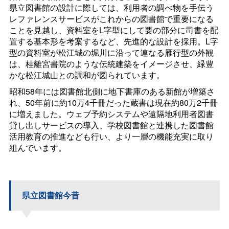
県立図書館の設計に際しては、利用者の調べ物を手伝う
レファレンスサービスがこれからの図書館で重要になる
ことを見越し、資料室をL字型にして要の部分に司書を配
置する基本形を考案するなど、先進的な設計を採用。L字
型の資料室が松江城の堀川に沿って連なる雁行型の外観
は、桂離宮書院のような伝統建築をイメージさせ、緑豊
かな松江城山との調和が図られています。
昭和58年には図書館北側に地下書庫のある新館が増築さ
れ、50年前に約10万4千冊だった蔵書は現在約80万2千冊
に増えました。ウェブ予約システムや遠隔地利用者図書
貸し出しサービスの導入、学校図書館と連携した図書館
活用教育の推進なども行い、より一層の機能充実に取り
組んでいます。
県立図書館今昔