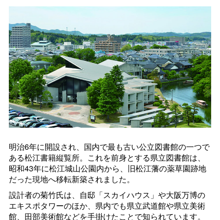
明治6年に開設され、国内で最も古い公立図書館の一つで
ある松江書籍縦覧所。これを前身とする県立図書館は、
昭和43年に松江城山公園内から、旧松江藩の薬草園跡地
だった現地へ移転新築されました。
設計者の菊竹氏は、自邸「スカイハウス」や大阪万博の
エキスポタワーのほか、県内でも県立武道館や県立美術
館、田部美術館などを手掛けたことで知られています。