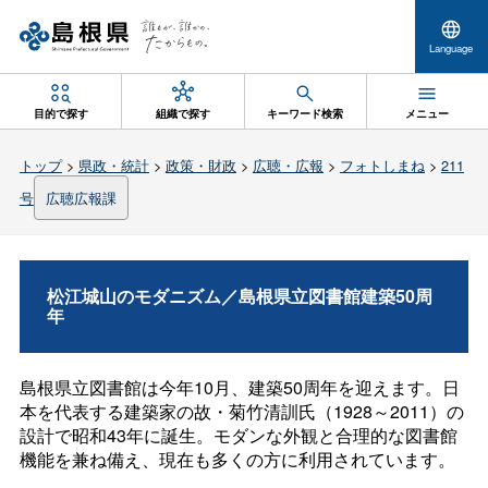
Language
目的で探す
組織で探す
キーワード検索
メニュー
トップ
>
県政・統計
>
政策・財政
>
広聴・広報
>
フォトしまね
>
211
号
広聴広報課
松江城山のモダニズム／島根県立図書館建築50周
年
島根県立図書館は今年10月、建築50周年を迎えます。日
本を代表する建築家の故・菊竹清訓氏（1928～2011）の
設計で昭和43年に誕生。モダンな外観と合理的な図書館
機能を兼ね備え、現在も多くの方に利用されています。