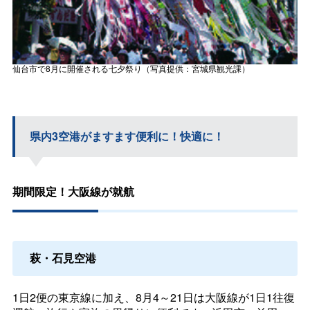
仙台市で8月に開催される七夕祭り（写真提供：宮城県観光課）
県内3空港がますます便利に！快適に！
期間限定！大阪線が就航
萩・石見空港
1日2便の東京線に加え、8月4～21日は大阪線が1日1往復