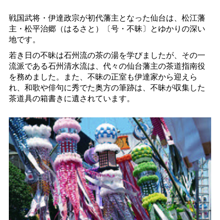
戦国武将・伊達政宗が初代藩主となった仙台は、松江藩
主・松平治郷（はるさと）〔号・不昧〕とゆかりの深い
地です。
若き日の不昧は石州流の茶の湯を学びましたが、その一
流派である石州清水流は、代々の仙台藩主の茶道指南役
を務めました。また、不昧の正室も伊達家から迎えら
れ、和歌や俳句に秀でた奥方の筆跡は、不昧が収集した
茶道具の箱書きに遺されています。