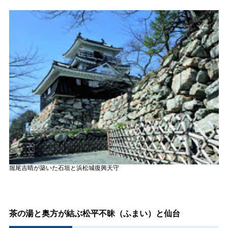
堀尾吉晴が築いた石垣と浜松城復興天守
茶の湯と奥方が結ぶ松平不昧（ふまい）と仙台