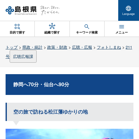
Language
目的で探す
組織で探す
キーワード検索
メニュー
トップ
>
県政・統計
>
政策・財政
>
広聴・広報
>
フォトしまね
>
211
号
広聴広報課
静岡へ70分・仙台へ90分
空の旅で訪ねる松江藩ゆかりの地