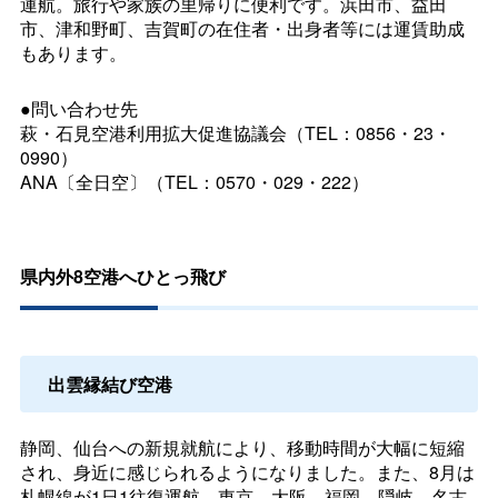
運航。旅行や家族の里帰りに便利です。浜田市、益田
市、津和野町、吉賀町の在住者・出身者等には運賃助成
もあります。
●問い合わせ先
萩・石見空港利用拡大促進協議会（TEL：0856・23・
0990）
ANA〔全日空〕（TEL：0570・029・222）
県内外8空港へひとっ飛び
出雲縁結び空港
静岡、仙台への新規就航により、移動時間が大幅に短縮
され、身近に感じられるようになりました。また、8月は
札幌線が1日1往復運航。東京、大阪、福岡、隠岐、名古