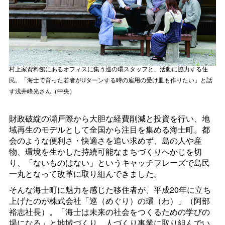
村上家資料館にあるオフィスに集う巡の環スタッフと、活動に協力する住
民。「海士で育った若者がUターンする時の雇用の受け皿も作りたい」と話
す浅井峰光さん（中央）
財政破綻の瀬戸際から大胆な経費削減と投資を行い、地
域再生のモデルとして全国から注目を集める海士町。都
会のような便利さ・快適さを追い求めず、島の人や産
物、環境を生かした持続可能なまちづくりへかじを切
り、「ないものはない」というキャッチフレーズで島民
一丸となって改革に取り組んできました。
そんな海士町に魅力を感じた移住者が、平成20年に立ち
上げたのが株式会社「巡（めぐり）の環（わ）」（阿部
裕志社長）。「海士は未来の社会をつくるための学びの
場になる」と地域づくり、人づくり事業に取り組んでい