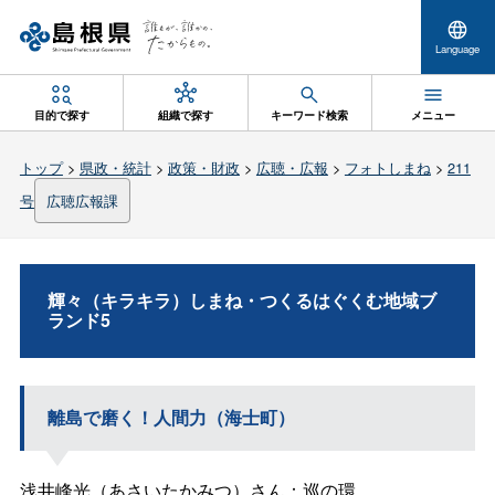
Language
目的で探す
組織で探す
キーワード検索
メニュー
トップ
>
県政・統計
>
政策・財政
>
広聴・広報
>
フォトしまね
>
211
号
広聴広報課
輝々（キラキラ）しまね・つくるはぐくむ地域ブ
ランド5
離島で磨く！人間力（海士町）
浅井峰光（あさいたかみつ）さん：巡の環