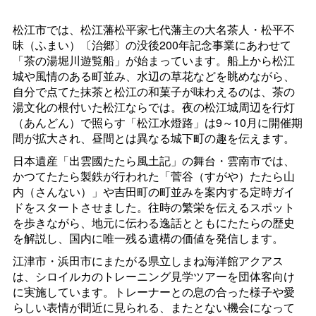
松江市では、松江藩松平家七代藩主の大名茶人・松平不
昧（ふまい）〔治郷〕の没後200年記念事業にあわせて
「茶の湯堀川遊覧船」が始まっています。船上から松江
城や風情のある町並み、水辺の草花などを眺めながら、
自分で点てた抹茶と松江の和菓子が味わえるのは、茶の
湯文化の根付いた松江ならでは。夜の松江城周辺を行灯
（あんどん）で照らす「松江水燈路」は9～10月に開催期
間が拡大され、昼間とは異なる城下町の趣を伝えます。
日本遺産「出雲國たたら風土記」の舞台・雲南市では、
かつてたたら製鉄が行われた「菅谷（すがや）たたら山
内（さんない）」や吉田町の町並みを案内する定時ガイ
ドをスタートさせました。往時の繁栄を伝えるスポット
を歩きながら、地元に伝わる逸話とともにたたらの歴史
を解説し、国内に唯一残る遺構の価値を発信します。
江津市・浜田市にまたがる県立しまね海洋館アクアス
は、シロイルカのトレーニング見学ツアーを団体客向け
に実施しています。トレーナーとの息の合った様子や愛
らしい表情が間近に見られる、またとない機会になって