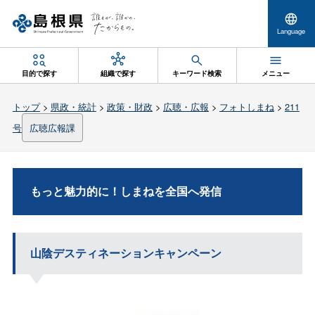
Language
目的で探す
組織で探す
キーワード検索
メニュー
トップ
>
県政・統計
>
政策・財政
>
広聴・広報
>
フォトしまね
>
211
号
広聴広報課
もっと魅力的に！しまねを全国へ発信
山陰デスティネーションキャンペーン