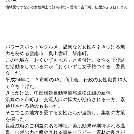
ンバー。
地域愛でつながる女性同士で話も弾む＝雲南市吉田町、山里かふぇはしまん
パワースポットやグルメ、温泉など女性を引きつける魅
力を秘める雲南市、奥出雲町、飯南町。
この地域を「おくいずも地方」と名付け、女性を呼び込
む活動をしているのが「おくいずも女子旅つくる！委員
会」だ。
平成24年に、３市町のJA、商工会、行政の女性職員10人
で立ち上げた。
きっかけは、中国横断自動車道尾道松江線の延伸。
沿線の３市町は、交流人口の拡大が期待される一方、素
通りされる懸念もあった。
そこでこの地方を愛する女性たちが連携し、集客の方策
を探った。
良縁成就のご利益のある神社、美肌効果が期待される温
泉、自然の力に癒やされる森林セラピー、素材の良さが