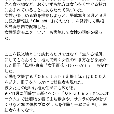
光る食べ物など、おくいずも地方は女心をくすぐる魅力
にあふれていることにあらためて気づいた。
女性が楽しめる旅を提案しようと、平成25年３月と９月
に観光情報誌「Okutabi（おくたび）」を発行して島根、
広島両県内で配布した。
女性限定モニターツアーも実施して女性の嗜好を探っ
た。
ここを観光地として訪れるだけではなく「生きる場所」
にしてもらおうと、地元で輝く女性の生き方などを紹介
した冊子「島根×東京『女子百花（ひゃっか）』」も制作
した。
活動を支援する「Ｏｋｕｔａｂｉ応援！隊」は５００人
を超え、冊子をきっかけに移住者も現れた。
彼女たちの思いは地元住民にも広がる。
9〜11月に開催する新イベント「Ｏｋｕｔａｂｉむふふオ
ータム」では着物を着てまち歩きや、サクラの染め物づ
くりなど25の体験プログラムを住民と一緒に企画し、来
訪者をもてなす。