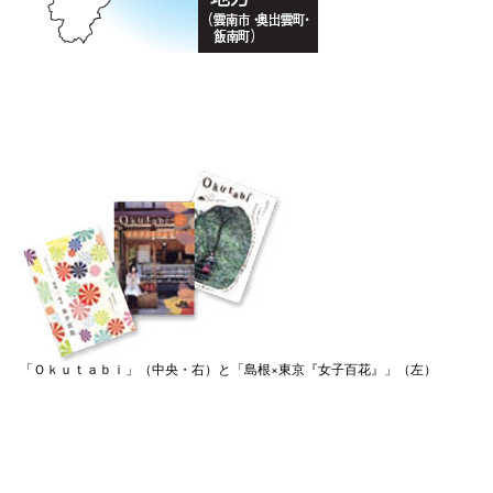
「Ｏｋｕｔａｂｉ」（中央・右）と「島根×東京『女子百花』」（左）