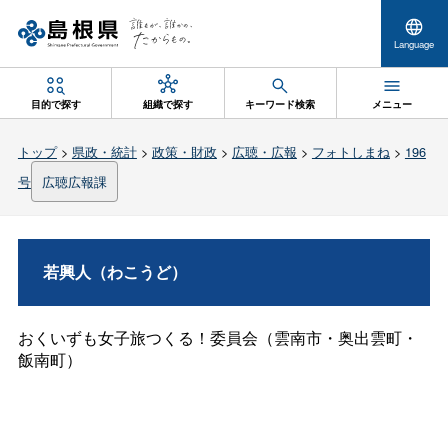
Language
目的で探す
組織で探す
キーワード検索
メニュー
トップ
>
県政・統計
>
政策・財政
>
広聴・広報
>
フォトしまね
>
196
号
広聴広報課
若興人（わこうど）
おくいずも女子旅つくる！委員会（雲南市・奥出雲町・
飯南町）