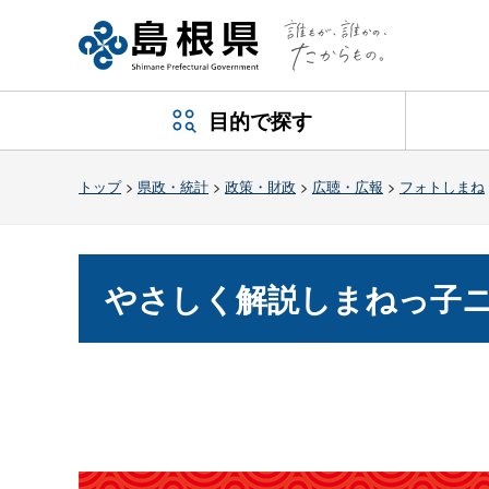
目的で探す
トップ
>
県政・統計
>
政策・財政
>
広聴・広報
>
フォトしまね
やさしく解説しまねっ子