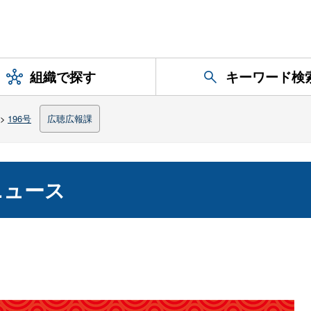
組織で探す
キーワード検
>
196号
広聴広報課
ニュース