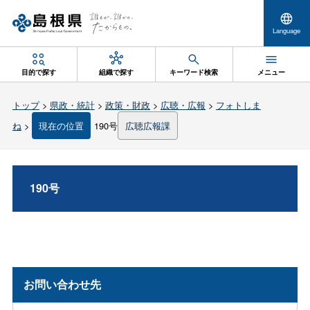
Language
目的で探す
組織で探す
キーワード検索
メニュー
トップ
>
県政・統計
>
政策・財政
>
広聴・広報
>
フォトしま
ね
>
現在の位置
190号
広聴広報課
190号
お問い合わせ先