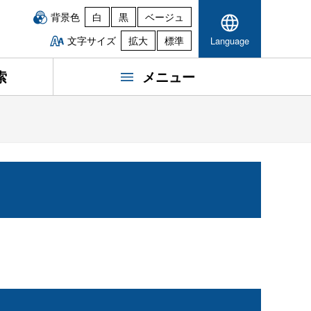
背景色
白
黒
ベージュ
文字サイズ
拡大
標準
Language
索
メニュー