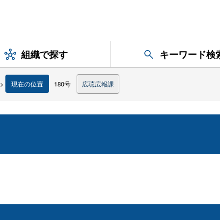
組織で探す
キーワード検
>
現在の位置
180号
広聴広報課