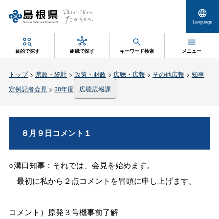
Language
目的で探す
組織で探す
キーワード検索
メニュー
トップ
>
県政・統計
>
政策・財政
>
広聴・広報
>
その他広報
>
知事
定例記者会見
>
30年度
広聴広報課
８月９日コメント１
○溝口知事：それでは、会見を始めます。
最初に私から２点コメントを冒頭に申し上げます。
コメント）原発３号機事前了解