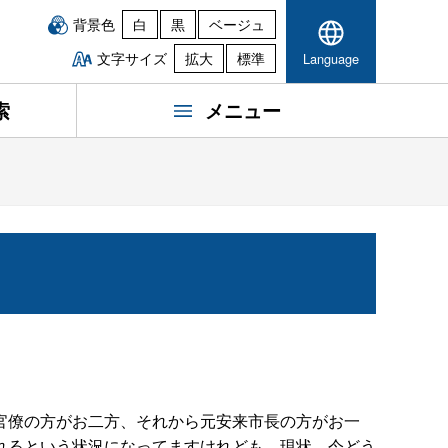
背景色
白
黒
ベージュ
文字サイズ
拡大
標準
Language
索
メニュー
官僚の方がお二方、それから元安来市長の方がお一
れるという状況になってますけれども、現状、今どう