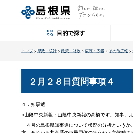
目的で探す
トップ
>
県政・統計
>
政策・財政
>
広聴・広報
>
その他広報
>
２月２８日質問事項４
４．知事選
○山陰中央新報：
山陰中央新報の高橋です。
知事、
４月の島根県知事選について状況の分析というか、
方、それから共産系の市民団体のほうから立候補さ