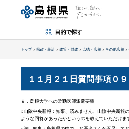
目的で探す
トップ
>
県政・統計
>
政策・財政
>
広聴・広報
>
その他広報
>
１１月２１日質問事項０９
９．島根大学への常勤医師派遣要望
○山陰中央新報：知事、済みません、山陰中央新報
ような回答があったかというのを教えていただけま
○溝口知事：島根県の中で、お医者さんが不足して