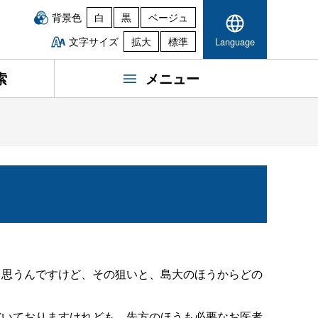
背景色
白
黒
ベージュ
文字サイズ
拡大
標準
Language
索
メニュー
と思うんですけど、その狙いと、島大のほうからどの
だいておりますけれども、先方のほうも必要なお医者