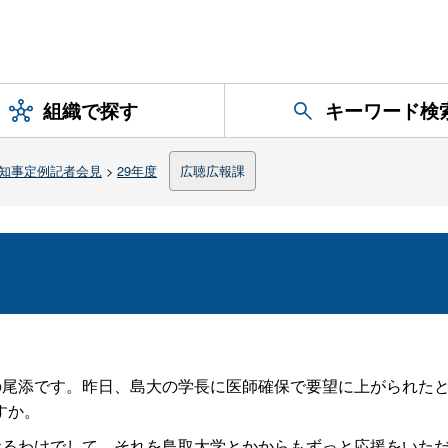
組織で探す
キーワード検
知事定例記者会見
>
29年度
広聴広報課
の尾添です。昨日、島大の学長に医師確保で要望に上がられた
すか。
おるわけでして、それを鳥取大学とかからもずっと応援をいた