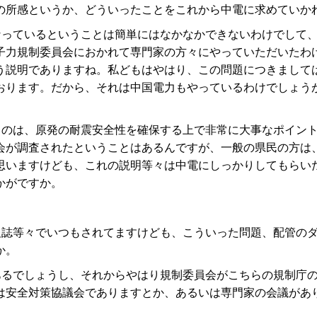
の所感というか、どういったことをこれから中電に求めていか
なっているということは簡単にはなかなかできないわけでして
子力規制委員会におかれて専門家の方々にやっていただいたわ
う説明でありますね。私どもはやはり、この問題につきまして
おります。だから、それは中国電力もやっているわけでしょう
うのは、原発の耐震安全性を確保する上で非常に大事なポイン
会が調査されたということはあるんですが、一般の県民の方は
思いますけども、これの説明等々は中電にしっかりしてもらい
かがですか。
報誌等々でいつもされてますけども、こういった問題、配管の
か。
あるでしょうし、それからやはり規制委員会がこちらの規制庁
は安全対策協議会でありますとか、あるいは専門家の会議があ