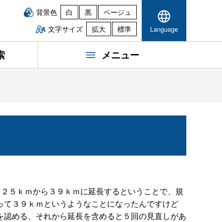
背景色
白
黒
ベージュ
文字サイズ
拡大
標準
Language
索
メニュー
、２５ｋｍから３９ｋｍに延長するということで、規
って３９ｋｍというようなことになったんですけど
を認める、それから延長を含めると５回の見直しがあ