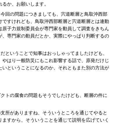
れるか、お願いします。
、今回の問題につきましても、宍道断層と鳥取沖西部
けですけれども、鳥取沖西部断層と宍道断層とは連動
は原子力規制委員会が専門家を動員して調査をきちん
が、専門家の動員だとか、実際にやっぱり判断するの
トだということで知事はおっしゃってましたけども、
、やはり一般防災にもこれ影響する話で、原発だけじ
たいということになるのか、それともまた別の方法が
ダクトの腐食の問題もそうでしたけども、断層の件に
の支所がありますね、そういうところを通じてやると
りますから、そういうことを通じて説明を広げていく