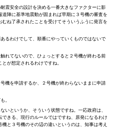
の耐震安全の設計を決める一番大きなファクターに影
報道陣に基準地震動が固まれば早期に３号機の審査を
おむね了承されたことを受けてそういうふうに発言を
があるわけでして、順番にやっていくものではないで
は触れてないので、ひょっとすると２号機が終わる前
ことが想定されるわけですね。
３号機を申請するか、２号機が終わらないままに申請
ども。
てないというか、そういう状態ですね。一応政府は、
転できる、現行のルールではですね、原発になるわけ
号機と３号機のその辺の違いというのは、知事は考え