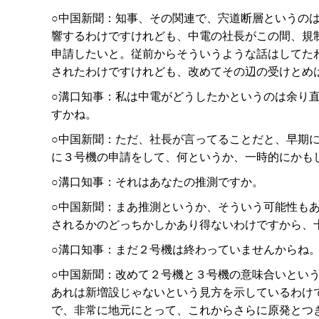
○中国新聞：知事、その関連で、宍道断層というの
響するわけですけれども、中電の社長がこの間、規
申請したいと。従前からそういうような話はしてた
されたわけですけれども、改めてその辺の受けとめ
○溝口知事：私は中電がどうしたかというのは余り
すかね。
○中国新聞：ただ、社長が言ってることだと、早期
に３号機の申請をして、何というか、一時的にかも
○溝口知事：それはあなたの推測ですか。
○中国新聞：まあ推測というか、そういう可能性も
されるかのどっちかしかあり得ないわけですから、
○溝口知事：まだ２号機は終わっていませんからね
○中国新聞：改めて２号機と３号機の意味合いとい
あれは新増設じゃないという見方を示しているわけ
で、非常に地元にとって、これからさらに原発とつ