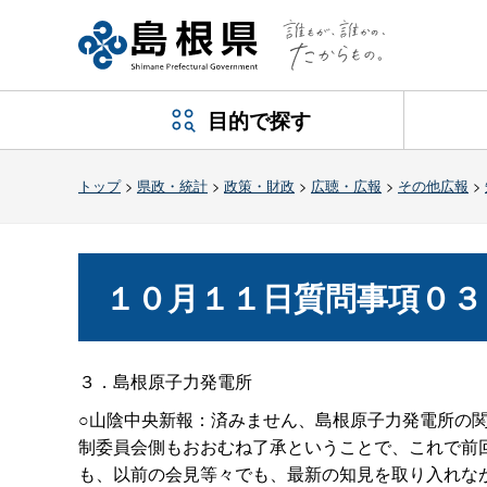
目的で探す
トップ
>
県政・統計
>
政策・財政
>
広聴・広報
>
その他広報
>
１０月１１日質問事項０３
３．島根原子力発電所
○山陰中央新報：済みません、島根原子力発電所の
制委員会側もおおむね了承ということで、これで前
も、以前の会見等々でも、最新の知見を取り入れな