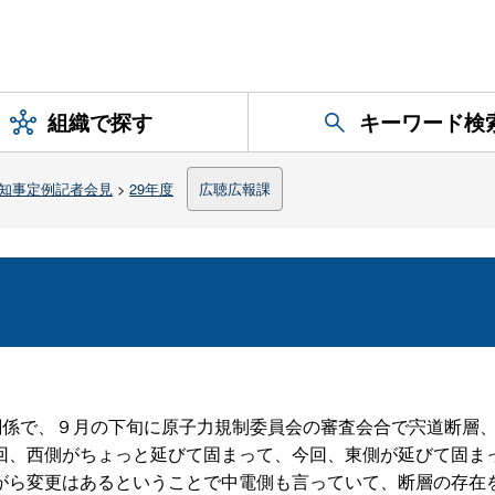
組織で探す
キーワード検
知事定例記者会見
>
29年度
広聴広報課
関係で、９月の下旬に原子力規制委員会の審査会合で宍道断層
回、西側がちょっと延びて固まって、今回、東側が延びて固ま
がら変更はあるということで中電側も言っていて、断層の存在