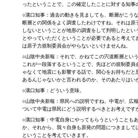
ったということで、この確定したことに対する知事
○溝口知事：過去の動きを見ましても、断層がこう
断層との関係をよく調査したわけですね。それは原
しないということが地形の調査をして判明したとい
とやっていただくということが必要であると考えて
は原子力規制委員会がやらないといけませんね。
○山陰中央新報：それで、かねてこの宍道断層とい
これが一段落するということで、先ほどの規制委員
ゃなくて地震にも影響する話で、関心をお持ちだと
あるんじゃないかと言われるのか、そのあたりはい
○溝口知事：どういう意味。
○山陰中央新報：県民への説明ですね。中電が、広
ついて中電は県民にどう説明するべきとお考えです
○溝口知事：中電自身にやってもらうということも
か、それから、我々自身も原発の問題につきまして
ということを考えていきます。