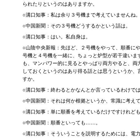
られたりというのはありますか。
○溝口知事：私は余り３号機まで考えていませんね
○中国新聞：その３号機どうするかという話は。
○溝口知事：はい。私自身は。
○山陰中央新報：先ほど、２号機をやって、順番に
号機と４号機を一緒に、ちょっと炉型が若干違いま
も、マンパワー的に見るとやっぱり両方やると、両
しておくというのはあり得る話とは思うというか、
すか。
○溝口知事：終わるとかなんとか言っているわけで
○中国新聞：それは何か根拠というか、常識に考え
○溝口知事：単に順番を考えているだけですけれど
○中国新聞：順番といっても……。
○溝口知事：そういうことを説明するためには、電