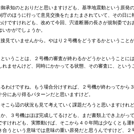
は御承知のとおりだと思いますけども、基準地震動という原発
制庁のほうに行って意見交換をたまたまされていて、その日に
わけですけれども、改めて今回、宍道断層の長さが規制委でお
はいかがでしょうか。
直接見ていませんから。やはり２号機をどうするかということ
にということは、２号機の審査が終わるかどうかということに
しれませんけど、同時にかかってる状態、その審査に、という
あるわけですね。もう場合分けすれば、２号機が終わってから
十分にあり得るパターンだと思いますけど。
。そこら辺の状況も見て考えていく課題だろうと思いますけれ
うか、３号機はほぼ完成してるけども、まだ書類上でき上がっ
ですけれども、実際動けば、そこから４０年間は少なくとも運
き合うという意味では意味の重い原発だと思うんですけど、２