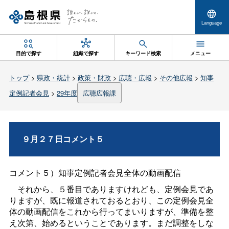
Language
目的で探す
組織で探す
キーワード検索
メニュー
トップ
>
県政・統計
>
政策・財政
>
広聴・広報
>
その他広報
>
知事
定例記者会見
>
29年度
広聴広報課
９月２７日コメント５
コメント５）知事定例記者会見全体の動画配信
それから、５番目でありますけれども、定例会見であ
りますが、既に報道されておるとおり、この定例会見全
体の動画配信をこれから行ってまいりますが、準備を整
え次第、始めるということであります。まだ調整をしな