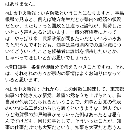
はありません。
○山陰中央新報：いざ解散ということになりますと、事島
根県で見ると、例えば地方創生だとか県内の経済の状況
だとか、またちょっと国政とは違った論戦が、期待した
いという声もあると思います。一般の有権者にとって
は、やっぱり米、農業政策が聞きたいだとかいろいろあ
ると思うんですけども、知事は島根県内での選挙戦につ
いてどういったことを候補者に論戦を期待したいとか、
しゃべってほしいとかお思いでしょうか。
○溝口知事：各党が御自分で考えるべきことですね。それ
は、それぞれの方々が県内の事情はよくお知りになって
いると思います。
○山陰中央新報：それから、この解散に関連して、東京都
知事の小池さんが新党、希望の党を立ち上げられて、御
自身が代表になられるということで、知事と新党の代表
のいわゆる二足のわらじを履くというような、過去でい
うと滋賀県の加戸知事がそういった例はあったとは思う
んですけども、同じ知事として、そういったことが、知
事の仕事だけでも大変だという、知事も大変だと思うん