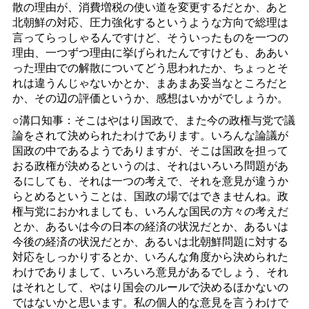
散の理由が、消費増税の使い道を変更するだとか、あと
北朝鮮の対応、圧力強化するというような方向で総理は
言ってらっしゃるんですけど、そういったものを一つの
理由、一つずつ理由に挙げられたんですけども、ああい
った理由での解散についてどう思われたか、ちょっとそ
れは違うんじゃないかとか、まあまあ妥当なところだと
か、その辺の評価というか、感想はいかがでしょうか。
○溝口知事：そこはやはり国政で、また今の政権与党で議
論をされて決められたわけであります。いろんな論議が
国政の中であるようでありますが、そこは国政を担って
おる政権が決めるというのは、それはいろいろ問題があ
るにしても、それは一つの考えで、それを意見が違うか
らとめるということは、国政の場ではできませんね。政
権与党におかれましても、いろんな国民の方々の考えだ
とか、あるいは今の日本の経済の状況だとか、あるいは
今後の経済の状況だとか、あるいは北朝鮮問題に対する
対応をしっかりするとか、いろんな角度から決められた
わけでありまして、いろいろ意見があるでしょう、それ
はそれとして、やはり国会のルールで決めるほかないの
ではないかと思います。私の個人的な意見を言うわけで