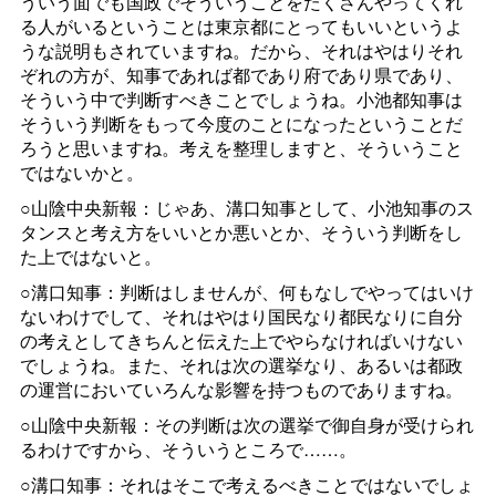
ういう面でも国政でそういうことをたくさんやってくれ
る人がいるということは東京都にとってもいいというよ
うな説明もされていますね。だから、それはやはりそれ
ぞれの方が、知事であれば都であり府であり県であり、
そういう中で判断すべきことでしょうね。小池都知事は
そういう判断をもって今度のことになったということだ
ろうと思いますね。考えを整理しますと、そういうこと
ではないかと。
○山陰中央新報：じゃあ、溝口知事として、小池知事のス
タンスと考え方をいいとか悪いとか、そういう判断をし
た上ではないと。
○溝口知事：判断はしませんが、何もなしでやってはいけ
ないわけでして、それはやはり国民なり都民なりに自分
の考えとしてきちんと伝えた上でやらなければいけない
でしょうね。また、それは次の選挙なり、あるいは都政
の運営においていろんな影響を持つものでありますね。
○山陰中央新報：その判断は次の選挙で御自身が受けられ
るわけですから、そういうところで……。
○溝口知事：それはそこで考えるべきことではないでしょ