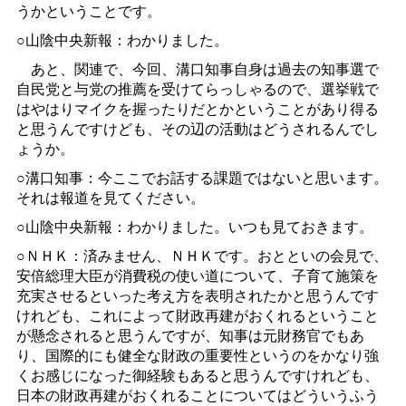
うかということです。
○山陰中央新報：わかりました。
あと、関連で、今回、溝口知事自身は過去の知事選で
自民党と与党の推薦を受けてらっしゃるので、選挙戦で
はやはりマイクを握ったりだとかということがあり得る
と思うんですけども、その辺の活動はどうされるんでし
ょうか。
○溝口知事：今ここでお話する課題ではないと思います。
それは報道を見てください。
○山陰中央新報：わかりました。いつも見ておきます。
○ＮＨＫ：済みません、ＮＨＫです。おとといの会見で、
安倍総理大臣が消費税の使い道について、子育て施策を
充実させるといった考え方を表明されたかと思うんです
けれども、これによって財政再建がおくれるということ
が懸念されると思うんですが、知事は元財務官でもあ
り、国際的にも健全な財政の重要性というのをかなり強
くお感じになった御経験もあると思うんですけれども、
日本の財政再建がおくれることについてはどういうふう