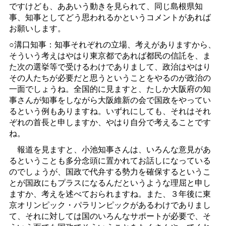
ですけども、ああいう動きを見られて、同じ島根県知
事、知事としてどう思われるかというコメントがあれば
お願いします。
○溝口知事：知事それぞれの立場、考えがありますから、
そういう考えはやはり東京都であれば都民の信託を、ま
た次の選挙等で受けるわけでありまして、政治はやはり
その人たちが必要だと思うということをやるのが政治の
一面でしょうね。全国的に見ますと、たしか大阪府の知
事さんが知事をしながら大阪維新の会で国政をやってい
るという例もありますね。いずれにしても、それはそれ
ぞれの首長と申しますか、やはり自分で考えることです
ね。
報道を見ますと、小池知事さんは、いろんな意見があ
るということも多分念頭に置かれてお話しになっている
のでしょうが、国政で代弁する勢力を確保するというこ
とが国政にもプラスになるんだというような理屈と申し
ますか、考えを述べておられますね。また、３年後に東
京オリンピック・パラリンピックがあるわけでありまし
て、それに対しては国のいろんなサポートが必要で、そ