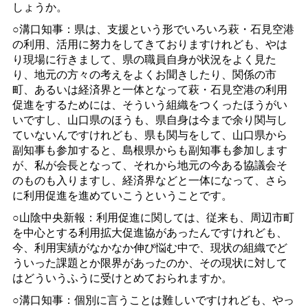
しょうか。
○溝口知事：県は、支援という形でいろいろ萩・石見空港
の利用、活用に努力をしてきておりますけれども、やは
り現場に行きまして、県の職員自身が状況をよく見た
り、地元の方々の考えをよくお聞きしたり、関係の市
町、あるいは経済界と一体となって萩・石見空港の利用
促進をするためには、そういう組織をつくったほうがい
いですし、山口県のほうも、県自身は今まで余り関与し
ていないんですけれども、県も関与をして、山口県から
副知事も参加すると、島根県からも副知事も参加します
が、私が会長となって、それから地元の今ある協議会そ
のものも入りますし、経済界などと一体になって、さら
に利用促進を進めていこうということです。
○山陰中央新報：利用促進に関しては、従来も、周辺市町
を中心とする利用拡大促進協があったんですけれども、
今、利用実績がなかなか伸び悩む中で、現状の組織でど
ういった課題とか限界があったのか、その現状に対して
はどういうふうに受けとめておられますか。
○溝口知事：個別に言うことは難しいですけれども、やっ