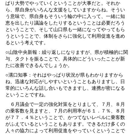
ぱり大勢でやっていくということが大事だと。それか
ら、県自身がいろんな支援をしていますからね。そうい
う意味で、県自身もそういう輪の中に入って、一緒に知
恵を出したり議論をしたりするということは必要だろう
ということで、そして山口県も一緒になってやってもら
うということで、体制をさらに強化して利用促進を進め
るという考えです。
○山陰中央新報：繰り返しになりますが、県が積極的に関
与、タクトを振ることで、具体的にどういったことが新
たに改善できるんでしょうか。
○溝口知事：それはやっぱり状況が県もわかりますから
ね、迅速な対応がしやすいということもありますし、日
常的にいろんな話し合いもできますし、連携が密になる
ということですね。
６月議会で一定の強化対策をとりまして、７月、８月
の乗客数を見ますと、７月の利用率が６１．７％、８月
が７７．４％ということで、かつてないレベルに乗客数
がふえているということもあります。できるだけ多くの
人々の協力によって利用促進をやっていくということで