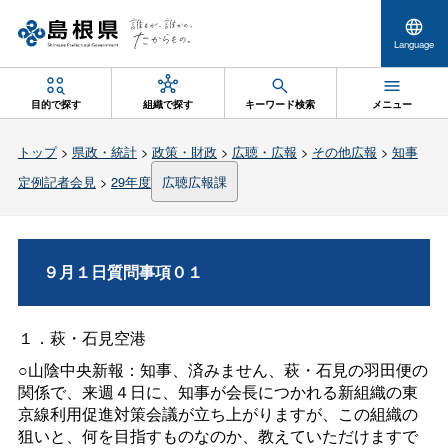
Language
目的で探す
組織で探す
キーワード検索
メニュー
トップ
>
県政・統計
>
政策・財政
>
広聴・広報
>
その他広報
>
知事
定例記者会見
>
29年度
広聴広報課
９月１日質問事項０１
１．萩・石見空港
○山陰中央新報：知事、済みません、萩・石見の羽田便の
関係で、来週４日に、知事が会長につかれる新組織の東
京線利用促進対策会議が立ち上がりますが、この組織の
狙いと、何を目指すものなのか、教えていただけますで