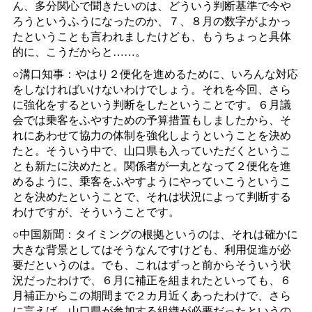
ん、多分関心で聞きたいのは、どういう判断基準で今や
ろうというふうになったのか、７、８月の数字がよかっ
たということも言われましたけども、もうちょっと具体
的に、こうだからと……。
○溝口知事：やはり２便化を進めるために、いろんな対応
をしなければいけないわけでしょう。それを今回、さら
に強化をするという判断をしたということです。６月議
会では乗客をふやすための予算措置もしましたから、そ
れにあわせて協力の体制を強化しようということを決め
たと。そういう中で、山口県も入っていただくというこ
とも新たに決めたと。関係者が一丸となって２便化を進
めるように、乗客をふやすようにやっていこうというこ
とを決めたということで、それは状況によって判断する
わけですが、そういうことです。
○中国新聞：タイミングの根拠というのは、それは確かに
大きな背景としてはそうなんですけども、利用促進が必
要だというのは。でも、これはずっと前からそういう状
況だったわけで、６月に補正を組まれたといっても、６
月補正からこの期間まで２カ月近くあったわけで、さら
に言えば、山口県が参加する組織が必要だったというの