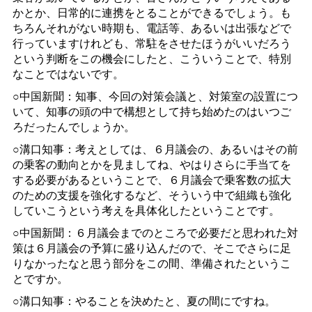
かとか、日常的に連携をとることができるでしょう。も
ちろんそれがない時期も、電話等、あるいは出張などで
行っていますけれども、常駐をさせたほうがいいだろう
という判断をこの機会にしたと、こういうことで、特別
なことではないです。
○中国新聞：知事、今回の対策会議と、対策室の設置につ
いて、知事の頭の中で構想として持ち始めたのはいつご
ろだったんでしょうか。
○溝口知事：考えとしては、６月議会の、あるいはその前
の乗客の動向とかを見ましてね、やはりさらに手当てを
する必要があるということで、６月議会で乗客数の拡大
のための支援を強化するなど、そういう中で組織も強化
していこうという考えを具体化したということです。
○中国新聞：６月議会までのところで必要だと思われた対
策は６月議会の予算に盛り込んだので、そこでさらに足
りなかったなと思う部分をこの間、準備されたというこ
とですか。
○溝口知事：やることを決めたと、夏の間にですね。