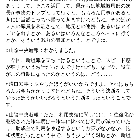
ありまして、そこを活用して、県からは地域振興部の次
長が事務のトップとして行くと。もちろん用事があると
きには当然こっちへ帰ってきますけれどもね。そのほか
２人の職員を常駐させて、地元との連携、あるいはアイ
デアを出すとか、あるいはいろんなところへＰＲに行く
とか、そういう戦力の追加ということですね。
○山陰中央新報：わかりました。
今回、新組織を立ち上げるということで、スピード感
が増すというお話だったんですけれども、なぜ今、設立
がこの時期になったのかというのは、どう……。
○溝口知事：ふやしたほうがいいからですよ。それはもち
ろんお金もかかりますけれどもね、そういう決断をして
やったほうがいいだろうという判断をしたということで
す。
○山陰中央新報：ただ、利用実績に関しては、２往復化が
継続された昨年度は一昨年に比べては利用が減っていた
り、助成金で利用を喚起するという方策がなかなか、飽
和状態だったという中で、もう少し早く対応とか、新組