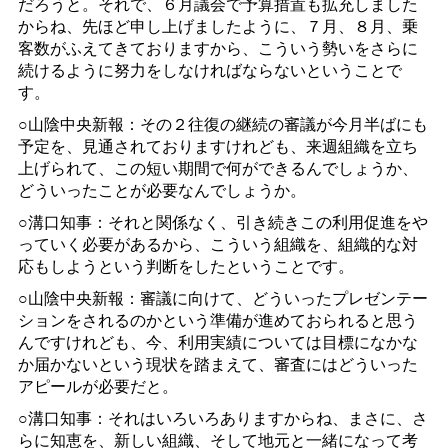
だろうと。それで、６月議会で予算措置も拡充しました
からね、先ほど申し上げましたように、７月、８月、乗
客数がふえてきておりますから、こういう勢いをさらに
続けるように努力をしなければならないということで
す。
○山陰中央新報：その２往復の継続の審議が今月半ばにも
予定を、見通されておりますけれども、来週組織を立ち
上げられて、この短い期間で何ができるんでしょうか、
どういったことが必要なんでしょうか。
○溝口知事：それと関係なく、引き続きこの利用促進をや
っていく必要があるから、こういう組織を、組織的な対
応もしようという判断をしたということです。
○山陰中央新報：審議に向けて、どういったプレゼンテー
ションをされるのかという準備が進めておられると思う
んですけれども、今、利用実績については目標になかな
か届かないという現状を踏まえて、審査にはどういった
アピールが必要だと。
○溝口知事：それはいろいろありますからね、まさに、さ
らに知恵を、新しい組織、そして地元と一緒になって考