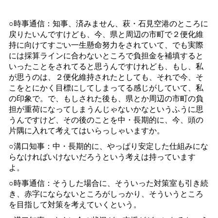
○時事通信：知事、済みません、萩・石見空港のところに
戻りたいんですけども、今、県と周辺の市町で２便化維
持に向けてすごい一生懸命努力をされていて、でも実際
には採算ラインに合わないところで負担金を補填すると
いったことをされてると思うんですけれども、もし、私
が思うのは、２便化維持されたとしても、それで今、そ
こをとにかく目標にしてしまってる感じがしていて、私
の印象で。で、もしされた後も、県とか周辺の市町の負
担が重荷になってしまうんじゃないかなというふうに思
うんですけど、その後のことを中・長期的に、今、頭の
片隅に入れて考えてはいらっしゃいますか。
○溝口知事：中・長期的に、やっぱり安定した仕組みにな
らなければいけないだろうという考えは持っています
よ。
○時事通信：そうした場合に、そういった対策室も引き続
き、赤字にならないところがしっかり、そういうところ
を目指して対策を考えていくという。