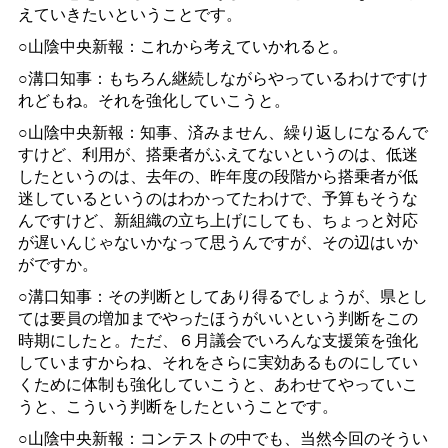
えていきたいということです。
○山陰中央新報：これから考えていかれると。
○溝口知事：もちろん継続しながらやっているわけですけ
れどもね。それを強化していこうと。
○山陰中央新報：知事、済みません、繰り返しになるんで
すけど、利用が、搭乗者がふえてないというのは、低迷
したというのは、去年の、昨年度の段階から搭乗者が低
迷しているというのはわかってたわけで、予算もそうな
んですけど、新組織の立ち上げにしても、ちょっと対応
が遅いんじゃないかなって思うんですが、その辺はいか
がですか。
○溝口知事：その判断としてあり得るでしょうが、県とし
ては要員の増加までやったほうがいいという判断をこの
時期にしたと。ただ、６月議会でいろんな支援策を強化
していますからね、それをさらに実効あるものにしてい
くために体制も強化していこうと、あわせてやっていこ
うと、こういう判断をしたということです。
○山陰中央新報：コンテストの中でも、当然今回のそうい