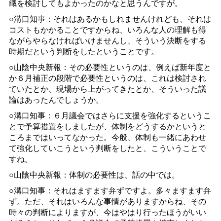
織を検討してもよかったのかなと思うんですが。
○溝口知事：それはあるかもしれませんけれども、それは
コストもかかることですからね、いろんな人の理解も得
ながらやらなければいけませんし、そういう決断をする
時期だという判断をしたということです。
○山陰中央新報：その必要性というのは、例えば新年度と
か６月補正の段階で必要性というのは、これは検討され
ていたとか、現場から上がってきたとか、そういった議
論はあったんでしょうか。
○溝口知事：６月議会ではさらに支援を強化するというこ
とで予算措置をしましたが、体制をどうするかというと
ころまではいってなかった。今般、体制も一緒にあわせ
て強化していこうという判断をしたと、こういうことで
すね。
○山陰中央新報：体制の必要性は、話の中では。
○溝口知事：それはますます弁ずですよ。多々ますます弁
ず。ただ、それはいろんな事情がありますからね、その
時々の判断によりますが、今はやはり行ったほうがいい