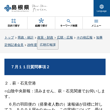
Language
目的で探す
組織で探す
キーワード検索
メニュー
トップ
>
県政・統計
>
政策・財政
>
広聴・広報
>
その他広報
>
知事
定例記者会見
>
29年度
広聴広報課
７月１１日質問事項２
２．萩・石見空港
○山陰中央新報：済みません、萩・石見関連でお伺いしま
す。
６月の羽田便の（搭乗者人数の）速報値が目標に対し
て２，５００人届かなかった、この実績について、受け