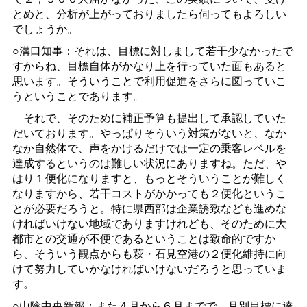
とめと、分析が上がっておりましたら伺ってもよろしい
でしょうか。
○溝口知事：それは、目標に対しまして若干少なかったで
すからね、目標自体がかなり上を行っていた面もあると
思います。そういうことで利用促進をさらに図っていこ
うということであります。
それで、そのために補正予算も提出して承認していた
だいております。やっぱりそういう対策がないと、なか
なか自然体で、声をかけるだけでは一定の乗客レベルを
達成するというのは難しい状況にありますね。ただ、や
はり１便化になりますと、もっとそういうことが難しく
なりますから、若干コストがかかっても２便化というこ
とが必要だろうと。特に県西部は企業誘致なども進めな
ければいけない地域でありますけれども、そのために大
都市との交通が不便であるということは致命的ですか
ら、そういう観点からも萩・石見空港の２便化維持に向
けて努力していかなければいけないだろうと思っていま
す。
○山陰中央新報：また４月から６月までで、月別目標に達