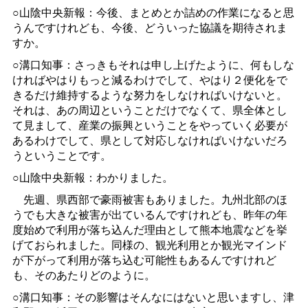
○山陰中央新報：今後、まとめとか詰めの作業になると思
うんですけれども、今後、どういった協議を期待されま
すか。
○溝口知事：さっきもそれは申し上げたように、何もしな
ければやはりもっと減るわけでして、やはり２便化をで
きるだけ維持するような努力をしなければいけないと。
それは、あの周辺ということだけでなくて、県全体とし
て見まして、産業の振興ということをやっていく必要が
あるわけでして、県として対応しなければいけないだろ
うということです。
○山陰中央新報：わかりました。
先週、県西部で豪雨被害もありました。九州北部のほ
うでも大きな被害が出ているんですけれども、昨年の年
度始めで利用が落ち込んだ理由として熊本地震などを挙
げておられました。同様の、観光利用とか観光マインド
が下がって利用が落ち込む可能性もあるんですけれど
も、そのあたりどのように。
○溝口知事：その影響はそんなにはないと思いますし、津