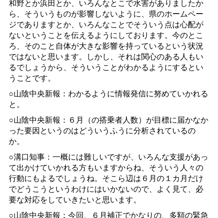
和野とか浜田とか、いろんなとこで水害がありましたか
ら、そういうものが影響しないように、県のホームペー
ジでありますとか、いろんなことでそういう点は心配が
ないということを伝えるようにしております。今のとこ
ろ、そのこと自体が大きな影響を持っているという状況
ではないと思います。しかし、それは関心のある人もい
るでしょうから、そういうことがわかるようにするとい
うことです。
○山陰中央新報：わかるように情報発信に努めていかれる
と。
○山陰中央新報：６月（の搭乗者人数）が目標に届かなか
った要因というのはどういうふうに分析されているの
か。
○溝口知事：一概には難しいですが、いろんな支援があっ
て出かけていかれる方もいますからね、そういう人々の
行動にもよるでしょうね。そこら辺は６月の１カ月だけ
でどうこうというわけにはいかないので、よく見て、必
要な対応をしていきたいと思います。
○山陰中央新報：今回、６月補正でかなりの、多額の緊急