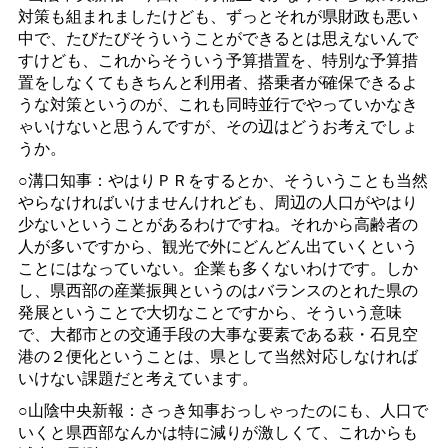
対策も組まれましたけども、ずっとそれが県財政も悪い
中で、たびたびそういうことができるとは思えないんで
すけども、これからそういう予算措置を、特別な予算措
置をしなくてもきちんと利用者、搭乗者が確保できるよ
うな対策というのが、これも同時並行でやっていかなき
ゃいけないと思うんですが、その辺はどうお考えでしょ
うか。
○溝口知事：やはりＰＲをするとか、そういうことも当然
やらなければいけませんけれども、周辺の人口がやはり
少ないということがあるわけですね。それから高齢者の
人が多いですから、観光で外にどんどん出ていくという
ことにはなっていない。企業も多くないわけです。しか
し、県西部の産業振興というのはバランスのとれた県の
発展ということで大切なことですから、そういう意味
で、大都市との交通手段の大事な要素である萩・石見空
港の２便化ということは、県として当然対応しなければ
いけない課題だと考えています。
○山陰中央新報：さっき知事おっしゃったのにも、人口で
いくと県西部なんかは特に減りが激しくて、これからも