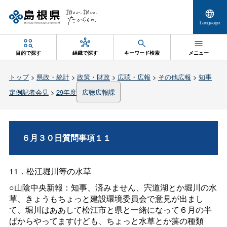
Language
目的で探す
組織で探す
キーワード検索
メニュー
トップ
>
県政・統計
>
政策・財政
>
広聴・広報
>
その他広報
>
知事
定例記者会見
>
29年度
広聴広報課
６月３０日質問事項１１
11
．松江堀川等の水草
○山陰中央新報：知事、済みません、宍道湖とか堀川の水
草、きょうもちょっと建設環境委員会で意見が出まし
て、堀川はああして松江市と県と一緒になって６月の半
ばからやってますけども、ちょっと水草とか藻の種類