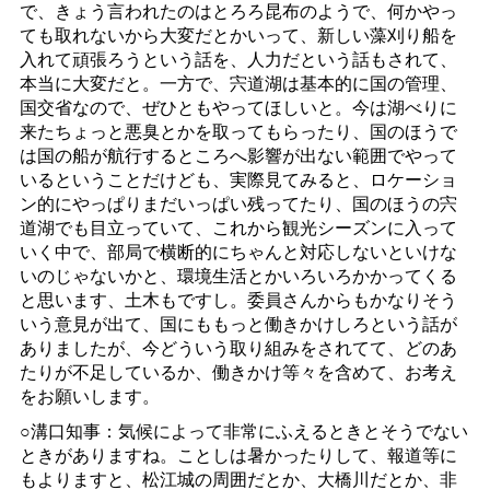
で、きょう言われたのはとろろ昆布のようで、何かやっ
ても取れないから大変だとかいって、新しい藻刈り船を
入れて頑張ろうという話を、人力だという話もされて、
本当に大変だと。一方で、宍道湖は基本的に国の管理、
国交省なので、ぜひともやってほしいと。今は湖べりに
来たちょっと悪臭とかを取ってもらったり、国のほうで
は国の船が航行するところへ影響が出ない範囲でやって
いるということだけども、実際見てみると、ロケーショ
ン的にやっぱりまだいっぱい残ってたり、国のほうの宍
道湖でも目立っていて、これから観光シーズンに入って
いく中で、部局で横断的にちゃんと対応しないといけな
いのじゃないかと、環境生活とかいろいろかかってくる
と思います、土木もですし。委員さんからもかなりそう
いう意見が出て、国にももっと働きかけしろという話が
ありましたが、今どういう取り組みをされてて、どのあ
たりが不足しているか、働きかけ等々を含めて、お考え
をお願いします。
○溝口知事：気候によって非常にふえるときとそうでない
ときがありますね。ことしは暑かったりして、報道等に
もよりますと、松江城の周囲だとか、大橋川だとか、非