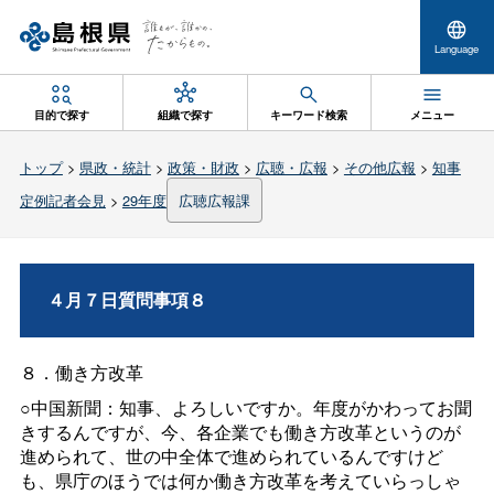
Language
目的で探す
組織で探す
キーワード検索
メニュー
トップ
>
県政・統計
>
政策・財政
>
広聴・広報
>
その他広報
>
知事
定例記者会見
>
29年度
広聴広報課
４月７日質問事項８
８．働き方改革
○中国新聞：知事、よろしいですか。年度がかわってお聞
きするんですが、今、各企業でも働き方改革というのが
進められて、世の中全体で進められているんですけど
も、県庁のほうでは何か働き方改革を考えていらっしゃ