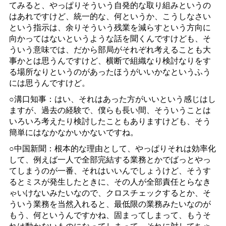
てみると、やっぱりそういう自発的な取り組みというの
はあれですけど、統一的な、何というか、こうしなさい
という指示は、余りそういう残業を減らすという方向に
向かってはないというような話を聞くんですけども、そ
ういう意味では、だから部局がそれぞれ考えることも大
事かとは思うんですけど、横断で組織なり検討なりをす
る場所なりというのがあったほうがいいかなというふう
には思うんですけど。
○溝口知事：はい、それはあった方がいいという感じはし
ますが、過去の経験で、僕らも長い間、そういうことは
いろいろ考えたり検討したこともありますけども、そう
簡単にはなかなかいかないですね。
○中国新聞：根本的な理由として、やっぱりそれは効率化
して、例えば一人で全部完結する業務とかでばっとやっ
てしまうのが一番、それはいいんでしょうけど、そうす
るとミスが発生したときに、その人が全部責任とらなき
ゃいけないみたいなので、クロスチェックするとか、そ
ういう業務を当然入れると、最低限の業務みたいなのが
もう、何というんですかね、固まってしまって、もうそ
れは動かないものになってしまって、それに対してちゃ