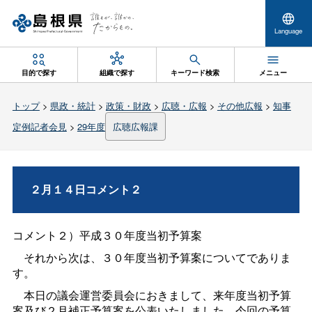
Language
目的で探す
組織で探す
キーワード検索
メニュー
トップ
>
県政・統計
>
政策・財政
>
広聴・広報
>
その他広報
>
知事
定例記者会見
>
29年度
広聴広報課
２月１４日コメント２
コメント２）平成３０年度当初予算案
それから次は、３０年度当初予算案についてでありま
す。
本日の議会運営委員会におきまして、来年度当初予算
案及び２月補正予算案を公表いたしました。今回の予算