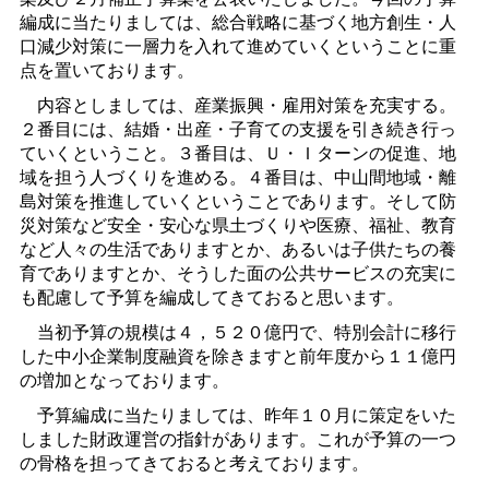
編成に当たりましては、総合戦略に基づく地方創生・人
口減少対策に一層力を入れて進めていくということに重
点を置いております。
内容としましては、産業振興・雇用対策を充実する。
２番目には、結婚・出産・子育ての支援を引き続き行っ
ていくということ。３番目は、Ｕ・Ｉターンの促進、地
域を担う人づくりを進める。４番目は、中山間地域・離
島対策を推進していくということであります。そして防
災対策など安全・安心な県土づくりや医療、福祉、教育
など人々の生活でありますとか、あるいは子供たちの養
育でありますとか、そうした面の公共サービスの充実に
も配慮して予算を編成してきておると思います。
当初予算の規模は４，５２０億円で、特別会計に移行
した中小企業制度融資を除きますと前年度から１１億円
の増加となっております。
予算編成に当たりましては、昨年１０月に策定をいた
しました財政運営の指針があります。これが予算の一つ
の骨格を担ってきておると考えております。