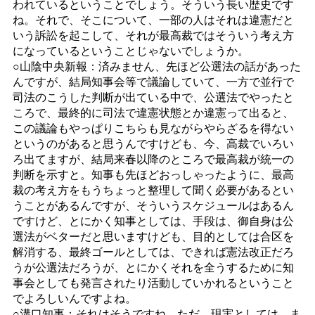
われているということでしょう。そういう長い歴史です
ね。それで、そこについて、一部の人はそれは違憲だと
いう訴訟を起こして、それが最高裁ではそういう考え方
になっているということじゃないでしょうか。
○山陰中央新報：済みません、先ほど公選法の話があった
んですが、結局知事会等で議論していて、一方で並行で
司法のこうした判断が出ている中で、公選法でやったと
ころで、最終的に司法で違憲状態とか違憲って出ると、
この議論もやっぱりこちらも見ながらやらざるを得ない
というのがあると思うんですけども、今、高裁でいろい
ろ出てますが、結局来春以降のところで最高裁が統一の
判断を示すと。知事も先ほどおっしゃったように、最高
裁の考え方をもうちょっと整理して聞く必要があるとい
うことがあるんですが、そういうスケジュールはあるん
ですけど、とにかく知事としては、手段は、御自身は公
選法がベターだと思いますけども、目的としては合区を
解消する、最終ゴールとしては、できれば憲法改正だろ
うが公選法だろうが、とにかくそれを全うするために知
事会としても発言されたり活動していかれるということ
でよろしいんですよね。
○溝口知事：それはそうですね。ただ、現実としては、ま