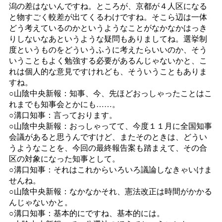
潟の差はないんですね。ところが、京都が４人区になる
と物すごく較差が出てくるわけですね。そこら辺は一体
どう考えているのかというようなことがなかなかはっき
りしないなあというような疑問もありましてね。選挙制
度というものをどういうふうに考えたらいいのか、そう
いうこともよく勉強する必要があるんじゃないかと、こ
れは個人的な意見ですけれども、そういうこともありま
すね。
○山陰中央新報：知事、今、先ほどおっしゃったことはこ
れまでも知事会とかにも……。
○溝口知事：言っております。
○山陰中央新報：おっしゃってて、今度１１月に全国知事
会議があると思うんですけど、またそのときは、どうい
うようなことを、今回の最終報告案も踏まえて、その合
区の対象になった知事として。
○溝口知事：それはこれからいろいろ議論しなきゃいけま
せんね。
○山陰中央新報：なかなかそれ、憲法改正は時間がかかる
んじゃないかと。
○溝口知事：基本的にですね、基本的には。