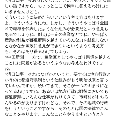
しい話ですから、ちょっとここで簡単に答えるわけには
いきませんけども。
そういうふうに決めたらいいという考え方はあります
よ、そういうふうにね。しかし、そういうやっぱり全国
区で職域を代表したような仕組みが必要だという意見も
あるでしょうね。例えば一定の産業などでね、やっぱり
産業の利益が都道府県を越えていろんな力を結集しない
となかなか国政に意見ができないというような考え方
も、それはあり得るわけでしょう。
○中国新聞：一方で、選挙区としてやっぱり県境を越える
ことには問題があるというふうなお考えなわけですよ
ね。
○溝口知事：それはなぜかというと、要するに地方行政と
いうのは都道府県制という仕組みがもう明治以来と言っ
ていいんですか、続いてきて、そこが一つの固まりにな
ってるわけですね。あるいは地方行政は戦後においても
都道府県にいろんな仕事がおりてきて、市町村がもちろ
んやるのがありますけれども、それで、その地域の行政
を行うということですから、そのもとは国の法律でこん
なことをやります、こんなことをやりますというとき