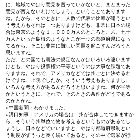
に、地域でやはり意見を言っていかないと、まとまった
意見が言えないわけでしょう。ということであります
ね。だから、そのときに、人数で代表の比率が違うとい
う考え方もそれは一つありますけども、非常に日本の場
合は東京のような１，０００万人のところと、六、七十
万人といった島根のようなとこが一つの都道府県になっ
てるから、そこは非常に難しい問題を起こすんだろうと
思いますね。
ただ、どの国でも憲法の規定なんかはいろいろ違います
けども、やはり投票権の平等というのは大事な課題であ
りますね。それで、アメリカなどでは州ごとに決めるわ
けですね、上院でしたか。そういう考えもありますし、
いろんな考え方があるんだろうと思いますね、何が平等
かというときに。それで、そのときの条件がどうである
のかとかね。
○中国新聞：わかりました。
○溝口知事：アメリカの場合は、州が合体してできますか
ら、そういう州単位で物を考えるというものがあるでし
ょうし、日本などでいいますと、やはり都道府県制とい
う制度がずうっと長く続いておると。その中で選挙が行