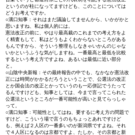
というのが柱になってますけども、このことについては
どうお考えですか。
○溝口知事：それはまだ議論してませんから、いかがかと
思いますね、私は個人的には。
憲法改正の前に、やはり最高裁のこれまでの考え方をよ
く精査もして、私はどうもよくわからないところがある
もんですから、そういう整理もしなきゃいかんのじゃな
いかというふうな気がしますね。一番最高と最低を比較
するという考え方ですよね、あるいは最低に近い部分
と。
○山陰中央新報：その最終報告の中でも、なかなか憲法改
正には時間がかかるだろうということで、公選法の改正
とか国会法の改正とかっていうのも一応併記でうたって
るんですけども、知事としては、今まで言ってこられた
公選法というところが一番可能性が高いと見てらっしゃ
って。
○溝口知事：可能性としてはね、要するに考え方の問題で
すけど、こういう場で言うのもちょっとあれですけど
も、例えば２人区の一番多いのが新潟県ですよね。それ
で４人区になるのは京都ですよ、たしか。その京都と新