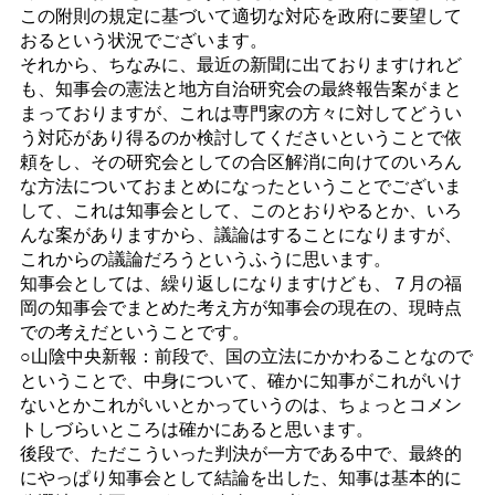
この附則の規定に基づいて適切な対応を政府に要望して
おるという状況でございます。
それから、ちなみに、最近の新聞に出ておりますけれど
も、知事会の憲法と地方自治研究会の最終報告案がまと
まっておりますが、これは専門家の方々に対してどうい
う対応があり得るのか検討してくださいということで依
頼をし、その研究会としての合区解消に向けてのいろん
な方法についておまとめになったということでございま
して、これは知事会として、このとおりやるとか、いろ
んな案がありますから、議論はすることになりますが、
これからの議論だろうというふうに思います。
知事会としては、繰り返しになりますけども、７月の福
岡の知事会でまとめた考え方が知事会の現在の、現時点
での考えだということです。
○山陰中央新報：前段で、国の立法にかかわることなので
ということで、中身について、確かに知事がこれがいけ
ないとかこれがいいとかっていうのは、ちょっとコメン
トしづらいところは確かにあると思います。
後段で、ただこういった判決が一方である中で、最終的
にやっぱり知事会として結論を出した、知事は基本的に