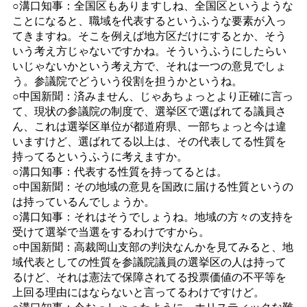
○溝口知事：全国区もありますしね、全国区というような
ことになると、職域を代表するというふうな要素が入っ
てきますね。そこを例えば地方区だけにするとか、そう
いう考え方じゃないですかね。そういうふうにしたらい
いじゃないかという考え方で、それは一つの意見でしょ
う。参議院でどういう役割を担うかというね。
○中国新聞：済みません、じゃあちょっとより正確に言っ
て、現状の参議院の制度で、選挙区で選ばれてる議員さ
ん、これは選挙区単位が都道府県、一部ちょっと今は違
いますけど、選ばれてる以上は、その代表してる性質を
持ってるというふうに考えますか。
○溝口知事：代表する性質を持ってるとは。
○中国新聞：その地域の意見を国政に届ける性質というの
は持っているんでしょうか。
○溝口知事：それはそうでしょうね。地域の方々の支持を
受けて選挙で当選をするわけですから。
○中国新聞：高裁岡山支部の判決なんかを見てみると、地
域代表としての性質を参議院議員の選挙区の人は持って
るけど、それは憲法で保障されてる投票価値の不平等を
上回る理由にはならないと言ってるわけですけど。
○溝口知事：今おっしゃったように、ホリスティックな難