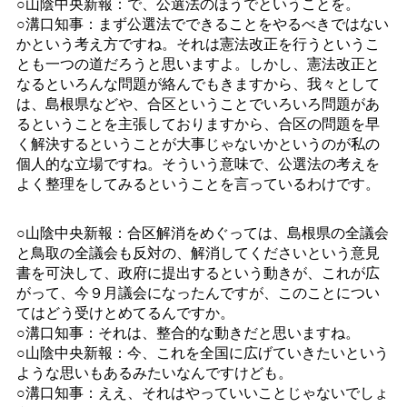
○山陰中央新報：で、公選法のほうでということを。
○溝口知事：まず公選法でできることをやるべきではない
かという考え方ですね。それは憲法改正を行うというこ
とも一つの道だろうと思いますよ。しかし、憲法改正と
なるといろんな問題が絡んでもきますから、我々として
は、島根県などや、合区ということでいろいろ問題があ
るということを主張しておりますから、合区の問題を早
く解決するということが大事じゃないかというのが私の
個人的な立場ですね。そういう意味で、公選法の考えを
よく整理をしてみるということを言っているわけです。
○山陰中央新報：合区解消をめぐっては、島根県の全議会
と鳥取の全議会も反対の、解消してくださいという意見
書を可決して、政府に提出するという動きが、これが広
がって、今９月議会になったんですが、このことについ
てはどう受けとめてるんですか。
○溝口知事：それは、整合的な動きだと思いますね。
○山陰中央新報：今、これを全国に広げていきたいという
ような思いもあるみたいなんですけども。
○溝口知事：ええ、それはやっていいことじゃないでしょ