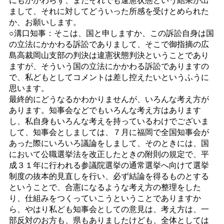
まして、それに対してどういった所感を受けとめられた
か、お願いします。
○溝口知事：そこは、国と申しますか、この訴訟自身は国
の立法にかかわる訴訟でありまして、そこで御指摘の広
島高裁岡山支部の判決は違憲状態判決ということであり
ますが、そういう国の立法にかかわる訴訟でありますの
で、私どもとしてコメントは差し控えたいというふうに
思います。
最終的にどうなるかわかりませんが、いろんな考え方が
あります。知事会などでもいろんな考え方はあります
し、私自身もいろんな考えを持っているわけでございま
して、知事会としましては、７月に福岡で全国知事会が
あった際にいろいろ議論をしまして、そのときには、国
において公職選挙法を改正したときの附則の規定で、平
成３１年に行われる参議院選挙の通常選挙へ向けて選挙
制度の抜本的見直しを行い、必ず結論を得るものとする
ということで、合憲になるような考え方の整理をした
り、仕組みをつくっていこうということでありますか
ら、やはり私ども知事会としての意見は、考え方は、一
部反対のお方も、県もありましたけども、全体としては