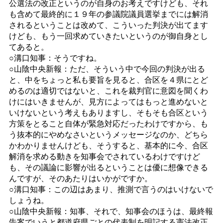
公選法の改正というのが自身のお考えですけども、それ
も含めて最終的に１９年の参議院議員選挙までには解消
されるということは改めて、こういった判決が出てます
けども、もう一回求めていきたいというのが御自身とし
てあると。
○溝口知事：そうですね。
○山陰中央新報：ただ、そういう中で今回の判決が出る
と、中をちょっと私も要旨を見ると、合区を４県にとど
めるのは適切ではないと、これを裁判官に意図を聞くわ
けにはいきませんが、見方によってはもっと進めないと
いけないという考えもありますし、そもそも合区という
方策をとること自体が緊急対応だったわけですから、も
う抜本的にやめなさいというメッセージなのか、どちら
かわかりませんけども、そうすると、基本的に今、合区
解消を求める動きを知事会でされているわけですけど
も、その議論に影響が出るということは優に想像できる
んですが、そのあたりはいかがですか。
○溝口知事：この辺はあまり、推測で言うのはいけないで
しょうね。
○山陰中央新報：知事、それで、知事会のほうは、最終報
告案でいうと都道府県ごとの代表制を明記する憲法改正