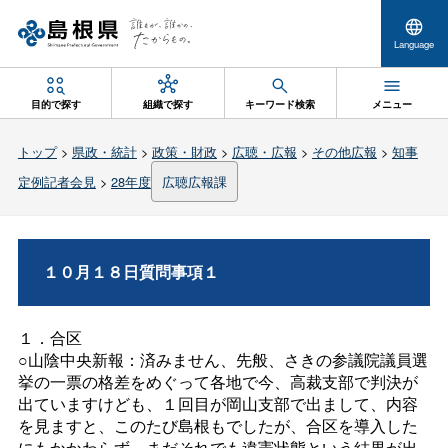
Language
目的で探す
組織で探す
キーワード検索
メニュー
トップ
>
県政・統計
>
政策・財政
>
広聴・広報
>
その他広報
>
知事
定例記者会見
>
28年度
広聴広報課
１０月１８日質問事項１
１．合区
○山陰中央新報：済みません、先般、さきの参議院議員選
挙の一票の格差をめぐって各地で今、高裁支部で判決が
出ていますけども、１回目が岡山支部で出まして、内容
を見ますと、このたび島根もでしたが、合区を導入した
にもかかわらず、まだそれでも違憲状態という結果が出