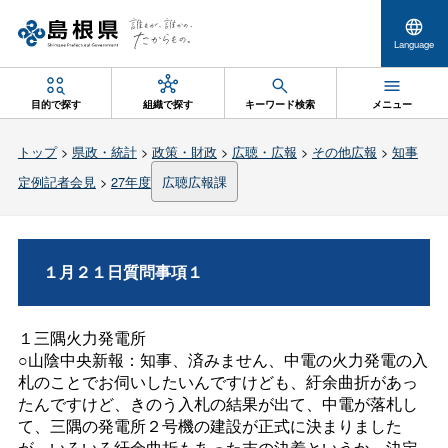
Language
目的で探す
組織で探す
キーワード検索
メニュー
トップ
>
県政・統計
>
政策・財政
>
広聴・広報
>
その他広報
>
知事
定例記者会見
>
27年度
広聴広報課
１月２１日質問事項１
１三隅火力発電所
○山陰中央新報：知事、済みません、中電の火力発電の入
札のことでお伺いしたいんですけども、紆余曲折があっ
たんですけど、きのう入札の結果が出て、中電が落札し
て、三隅の発電所２号機の建設が正式に決まりました
が、いろいろ紆余曲折もあった末の決着というか、決定