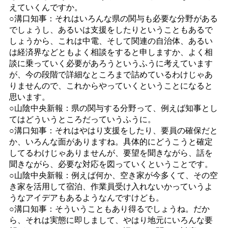
えていくんですか。
○溝口知事：それはいろんな県の関与も必要な分野がある
でしょうし、あるいは支援をしたりということもあるで
しょうから、これは中電、そして関連の自治体、あるい
は経済界などともよく相談をすると申しますか、よく相
談に乗っていく必要があろうというふうに考えています
が、今の段階で詳細なところまで詰めているわけじゃあ
りませんので、これからやっていくということになると
思います。
○山陰中央新報：県の関与する分野って、例えば知事とし
てはどういうところだっていうふうに。
○溝口知事：それはやはり支援をしたり、要員の確保だと
か、いろんな面がありますね。具体的にどうこうと確定
してるわけじゃありませんが、要望を聞きながら、話を
聞きながら、必要な対応を図っていくということです。
○山陰中央新報：例えば何か、空き家が今多くて、その空
き家を活用して宿泊、作業員受け入れないかっていうよ
うなアイデアもあるようなんですけども。
○溝口知事：そういうこともあり得るでしょうね。だか
ら、それは実態に即しまして、やはり地元にいろんな要