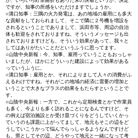
ですが、知事の所感をいただけますでしょうか。
○溝口知事：三隅の火力発電は、あの地域の雇用にも多大
な貢献をしておられまして、そこで隣に２号機を増設を
されるということでありまして、浜田市等、周辺の自治
体も歓迎をされておりますね。そういうメッセージも出
されておりますけども、そういう効果があって、我々と
してはありがたいことだというふうに思ってます。
○山陰中央新報：今、知事、雇用っていうこともおっしゃ
いましたが、ほかにどういった建設によって効果がある
っていうふうに。
○溝口知事：雇用とか、それによりまして人々の消費がふ
えるわけですね。それがこの地域の経済に需要の増加と
いうことで大きなプラスの効果をもたらすということで
す。
○山陰中央新報：一方で、これから定期検査とかで作業員
も多く、今よりも多く訪れることになるんですけど、そ
の例えば宿泊施設とか受け皿づくりをどうしていくかっ
ていうのも課題に上がってまして、地元もそこの辺をど
うしていこうかって悩んでらっしゃるようなんですけど
も、県としてその辺、どうやって地元と一緒になって考