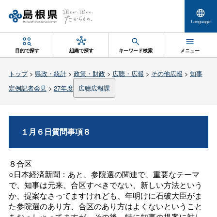
Language
目的で探す
組織で探す
キーワード検索
メニュー
トップ
>
県政・統計
>
政策・財政
>
広聴・広報
>
その他広報
>
知事
定例記者会見
>
27年度
広聴広報課
１月６日質問事項８
８合区
○日本経済新聞：あと、参院選の関連で、重要なテーマ
で、知事は元来、合区すべきでない、新しい方法という
か、提案なさってますけれども、年明けに石破大臣がま
た参院選のあり方、合区のあり方はよくないということ
をおっしゃってますが、その後、特に知事の提案に対し