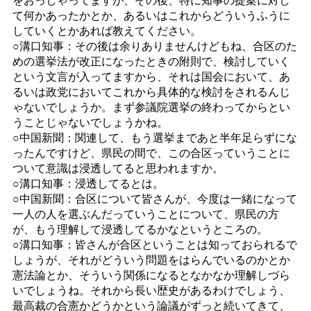
て何かあったかとか、あるいはこれからどういうふうに
していくとかあれば教えてください。
○溝口知事：その後は余りありませんけどもね、合区のた
めの選挙法が改正になったときの附則で、検討していく
という文言が入ってますから、それは国会において、あ
るいは政党においてこれから具体的な検討をされるんじ
ゃないでしょうか。まず参議院選挙の終わってからとい
うことじゃないでしょうかね。
○中国新聞：関連して、もう選挙まであと半年足らずにな
ったんですけど、県民の間で、この合区っていうことに
ついて意識は浸透してると思われますか。
○溝口知事：浸透してるとは。
○中国新聞：合区について皆さんが、今度は一緒になって
一人の人を選ぶんだっていうことについて、県民の方
が、もう理解して浸透してるかなというところの。
○溝口知事：皆さんが合区ということは知っておられるで
しょうが、それがどういう問題をはらんでいるのかとか
憲法論とか、そういう関係になるとなかなか理解しづら
いでしょうね。それから長い歴史があるわけでしょう、
最高裁の合憲かどうかという論議がずっと続いてきて、