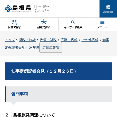
Language
目的で探す
組織で探す
キーワード検索
メニュー
トップ
>
県政・統計
>
政策・財政
>
広聴・広報
>
その他広報
>
知事
定例記者会見
>
24年度
広聴広報課
知事定例記者会見（１２月２６日）
質問事項
２．島根原発関連について