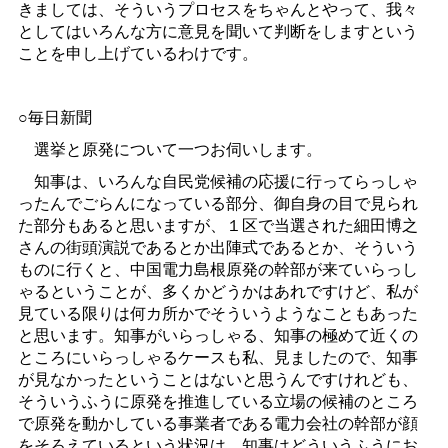
きましては、そういうプロセスをちゃんとやって、我々
としてはいろんな方に意見を聞いて判断をしますという
ことを申し上げているわけです。
○毎日新聞
選挙と原発について一つお伺いします。
知事は、いろんな自民党候補の応援に行ってらっしゃ
ったんでごらんになっている部分、御自身の目で見られ
た部分もあると思いますが、１区で当選された細田博之
さんの街頭演説であるとか出陣式であるとか、そういう
ものに行くと、中国電力島根原発の幹部が来ていらっし
ゃるということが、多くかどうかはあれですけど、私が
見ている限りは何カ所かでそういうようなこともあった
と思います。知事がいらっしゃる、知事の極めて近くの
ところにいらっしゃるケースも私、見ましたので、知事
が見なかったということはないと思うんですけれども、
そういうふうに原発を推進している立場の候補のところ
で原発を動かしている事業者である電力会社の幹部が顔
をそろえているという状況は、知事はどういうふうにお