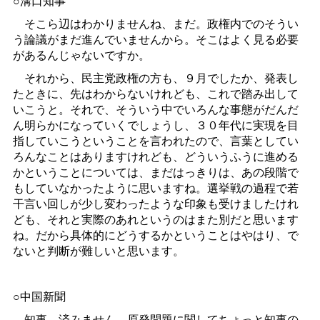
○溝口知事
そこら辺はわかりませんね、まだ。政権内でのそうい
う論議がまだ進んでいませんから。そこはよく見る必要
があるんじゃないですか。
それから、民主党政権の方も、９月でしたか、発表し
たときに、先はわからないけれども、これで踏み出して
いこうと。それで、そういう中でいろんな事態がだんだ
ん明らかになっていくでしょうし、３０年代に実現を目
指していこうということを言われたので、言葉としてい
ろんなことはありますけれども、どういうふうに進める
かということについては、まだはっきりは、あの段階で
もしていなかったように思いますね。選挙戦の過程で若
干言い回しが少し変わったような印象も受けましたけれ
ども、それと実際のあれというのはまた別だと思います
ね。だから具体的にどうするかということはやはり、で
ないと判断が難しいと思います。
○中国新聞
知事、済みません、原発問題に関してちょっと知事の