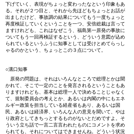
下げていく、表現がちょっと変わったなという印象もあ
る。それが２つ目と、それから先ほどもちょっとお話が
出ましたけど、事故調の結果についてもう一度ちょっと
再度検証していくということを一つ、安倍総裁は言って
ますけれども、これはなぜこう、福島第一原発の事故に
ついてもう一回再検証するという、どういう意図が込め
られているというふうに知事としては受けとめてらっし
ゃるのかという、ちょっとこの３点について。
○溝口知事
原発の問題は、それはいろんなところで総理とかは聞
かれて、そこで一定のことを発言されるということもあ
りますけれども、基本は総理一人で決めることじゃなく
て、規制委員会の考えとか、あるいは内閣の中にもエネ
ルギー政策を担当している経産省もあり、あるいは国
民、あるいは経済界、いろんな人の意見を聞いて、やは
り政府としてきちっとするものがないとだめですよ。そ
ういう立ち話で一言二言言われたものにコメントを求め
られても、それについてはできませんね。どういう状況