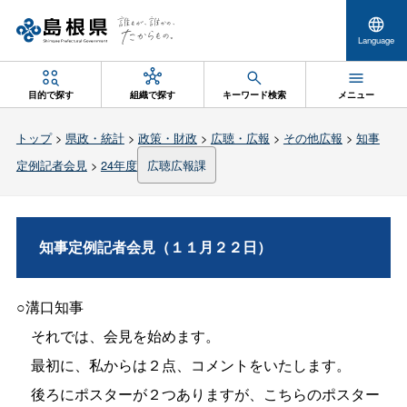
Language
目的で探す
組織で探す
キーワード検索
メニュー
トップ
>
県政・統計
>
政策・財政
>
広聴・広報
>
その他広報
>
知事
定例記者会見
>
24年度
広聴広報課
知事定例記者会見（１１月２２日）
○溝口知事
それでは、会見を始めます。
最初に、私からは２点、コメントをいたします。
後ろにポスターが２つありますが、こちらのポスター