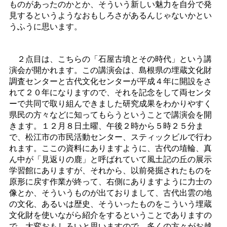
ものがあったのかとか、そういう新しい魅力を自分で発
見するというようなおもしろさがあるんじゃないかとい
うふうに思います。
２点目は、こちらの「石屋古墳とその時代」という講
演会が開かれます。この講演会は、島根県の埋蔵文化財
調査センターと古代文化センターが平成４年に開設をさ
れて２０年になりますので、それを記念をして両センタ
ーで共同で取り組んできました研究成果をわかりやすく
県民の方々などに知ってもらうということで講演会を開
きます。１２月８日土曜、午後２時から５時２５分ま
で、松江市の市民活動センター、スティックビルで行わ
れます。ここの資料にありますように、古代の埴輪、真
ん中が「見返りの鹿」と呼ばれていて風土記の丘の展示
学習館にありますが、それから、以前発掘されたものを
原形に戻す作業が終って、右側にありますように力士の
像とか、そういうものが出ておりまして、古代出雲の地
の文化、あるいは歴史、そういったものをこういう埋蔵
文化財を使いながら紹介をするということでありますの
で、大変おもしろいと思いますので、多くの方々がお越