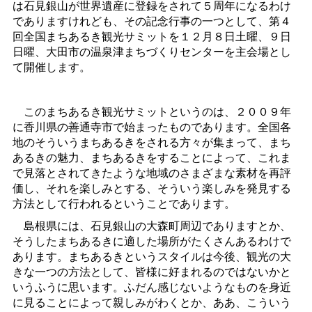
は石見銀山が世界遺産に登録をされて５周年になるわけ
でありますけれども、その記念行事の一つとして、第４
回全国まちあるき観光サミットを１２月８日土曜、９日
日曜、大田市の温泉津まちづくりセンターを主会場とし
て開催します。
このまちあるき観光サミットというのは、２００９年
に香川県の善通寺市で始まったものであります。全国各
地のそういうまちあるきをされる方々が集まって、まち
あるきの魅力、まちあるきをすることによって、これま
で見落とされてきたような地域のさまざまな素材を再評
価し、それを楽しみとする、そういう楽しみを発見する
方法として行われるということであります。
島根県には、石見銀山の大森町周辺でありますとか、
そうしたまちあるきに適した場所がたくさんあるわけで
あります。まちあるきというスタイルは今後、観光の大
きな一つの方法として、皆様に好まれるのではないかと
いうふうに思います。ふだん感じないようなものを身近
に見ることによって親しみがわくとか、ああ、こういう