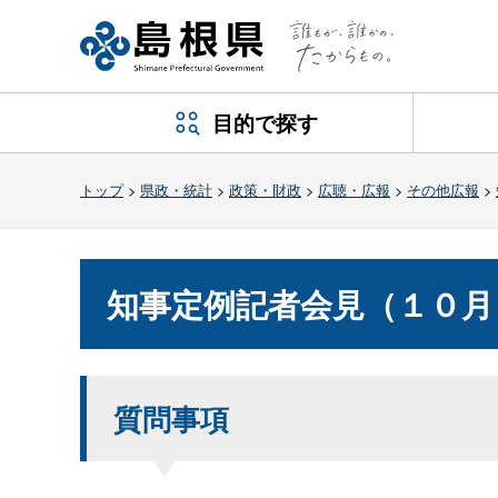
目的で探す
トップ
>
県政・統計
>
政策・財政
>
広聴・広報
>
その他広報
>
知事定例記者会見（１０
質問事項