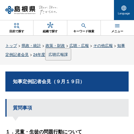
Language
目的で探す
組織で探す
キーワード検索
メニュー
トップ
>
県政・統計
>
政策・財政
>
広聴・広報
>
その他広報
>
知事
定例記者会見
>
24年度
広聴広報課
知事定例記者会見（９月１９日）
質問事項
１．児童・生徒の問題行動について