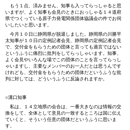
もう１点、済みません、知事も入ってらっしゃると思
いますが、よく知事も会見のときにおっしゃる１４道府
県でつくっている原子力発電関係団体協議会の件でお伺
いしたいと思います。
今月１０日に静岡県が脱退しました。静岡県の川勝平
太知事が１０日の定例記者会見、静岡県の定例記者会見
で、交付金をもらうための団体と言っても過言ではない
というふうに痛烈に批判をしてらっしゃいます。知事、
よく会見やいろんな場でこの団体のことを言ってらっし
ゃいますし、主要なメンバーのお一人だとは思うんです
けれども、交付金をもらうための団体だというふうな批
判に対しては、どういうふうに反論されますか。
○溝口知事
私は、１４立地県の会合は、一番大きなのは情報の交
換をして、全体として意見の一致するところは国に伝え
ていくと、そういう任意の団体だというふうに思いま
す。