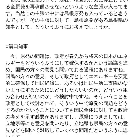
る全原発を再稼働させないというような主張が入ってま
す。当然この主張の中には島根原発も入っていると思う
んですが、その主張に対して、島根原発がある島根県の
知事として、どういうふうにお考えでしょうか。
○溝口知事
今、原発の問題は、政府が春先から将来の日本のエネ
ルギーをどういうふうにして確保するかという論議を進
め、国民の方々の意見も聞いておる過程にありますね。
国民の方々の意見、そして政府としてエネルギーを安定
的に確保して国民経済に、あるいは国民生活に支障のな
いようにするためにはどうしたらいいのか、どういう組
み合わせがいいのか、今検討中ですね。そういうことを
政府として検討されて、そういう中で原発の問題をどう
するのかということについても国民全体に対しても政府
の考えを示す必要がありますし、原発につきましては、
立地県等にも意見を聞いたり、立地県も県民の方々の意
見などを聞いて対応していくべき問題だというふうに思
います。