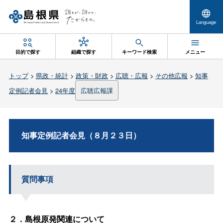
Language
目的で探す
組織で探す
キーワード検索
メニュー
トップ
>
県政・統計
>
政策・財政
>
広聴・広報
>
その他広報
>
知事
定例記者会見
>
24年度
広聴広報課
知事定例記者会見（８月２３日）
質問事項
２．島根原発関連について