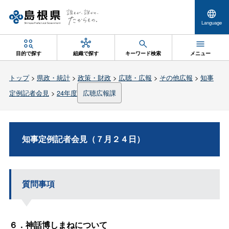
Language
目的で探す
組織で探す
キーワード検索
メニュー
トップ
>
県政・統計
>
政策・財政
>
広聴・広報
>
その他広報
>
知事
定例記者会見
>
24年度
広聴広報課
知事定例記者会見（７月２４日）
質問事項
６．神話博しまねについて