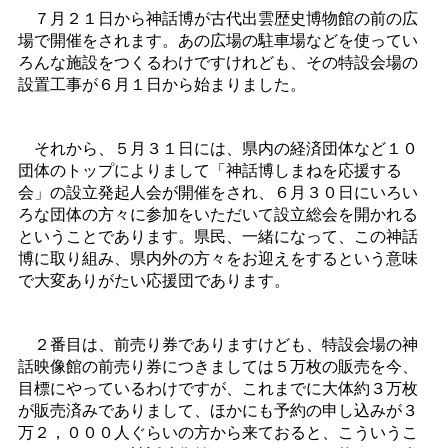
７月２１日から神話博が古代出雲歴史博物館の前の広
場で開催をされます。あの広場の駐車場などを使ってい
ろんな施設をつくるわけですけれども、その特設会場の
設置工事が６月１日から始まりました。
それから、５月３１日には、県内の経済団体など１０
団体のトップによりまして「神話博しまねを応援する
会」の設立発起人会が開催をされ、６月３０日にいろい
ろな団体の方々に参加をいただいて設立総会を開かれる
ということであります。県民、一緒になって、この神話
博に取り組み、県内外の方々をお迎えをするという意味
で大変ありがたい応援団であります。
２番目は、前売り券でありますけども、特設会場の神
話映像館の前売り券につきましては５万枚の販売を今、
目標にやっているわけですが、これまでに大体約３万枚
が販売済みでありまして、ほかにも予約の申し込みが３
万２，０００人ぐらいの方から来ておると、こういうこ