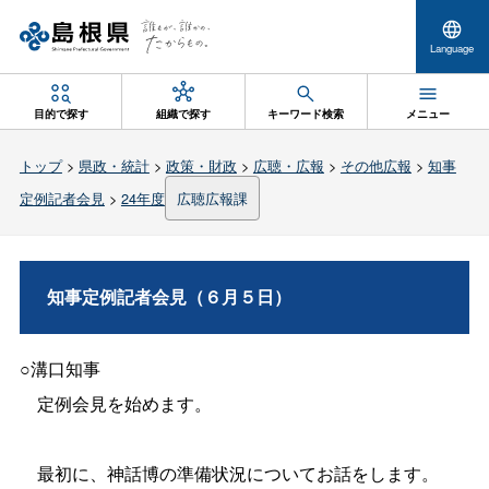
Language
目的で探す
組織で探す
キーワード検索
メニュー
トップ
>
県政・統計
>
政策・財政
>
広聴・広報
>
その他広報
>
知事
定例記者会見
>
24年度
広聴広報課
知事定例記者会見（６月５日）
○溝口知事
定例会見を始めます。
最初に、神話博の準備状況についてお話をします。