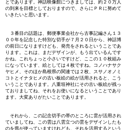
とであります。神話映像館につきましては、約２０万人
の到来を目標としておりますので、さらにＰＲに努めて
いきたいと思います。
３番目の話題は、郵便事業会社から古事記編さん１３
００年を記念した特別な切手が７月２０日から、神話博
の前日になりますけども、発売をされるということであ
ります。これは、まだデザインが、もう出ているんです
かね。これちょっと小さいですけど、ここの１０枚組み
になっています、絵としては４枚ですね。コノハナサク
ヤヒメ、そのほか島根県の関連では２枚、スサノオノミ
コトとイナタヒメの古い板絵の絵が活用されると、こう
いうことであります。八重垣神社にその古い板絵が残っ
ておりましてね、それをお使いになるということであり
ます。大変ありがたいことであります。
それから、この記念切手の帯のところに雲が活用され
ていましてね、この雲は八雲立つの雲をデザインしたも
のを県が使っていますけれども、それを活用するという