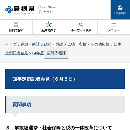
Language
目的で探す
組織で探す
キーワード検索
メニュー
トップ
>
県政・統計
>
政策・財政
>
広聴・広報
>
その他広報
>
知事
定例記者会見
>
24年度
広聴広報課
知事定例記者会見（６月５日）
質問事項
３．解散総選挙・社会保障と税の一体改革について