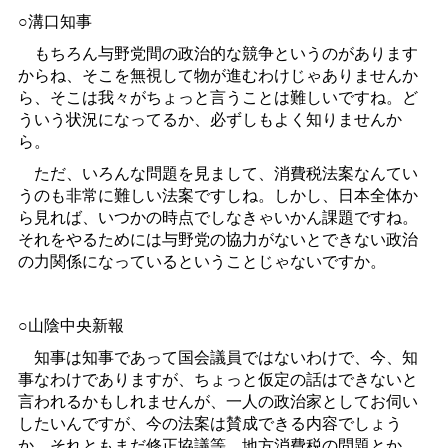
○溝口知事
もちろん与野党間の政治的な競争というのがあります
からね、そこを無視して物が進むわけじゃありませんか
ら、そこは我々がちょっと言うことは難しいですね。ど
ういう状況になってるか、必ずしもよく知りませんか
ら。
ただ、いろんな問題を見まして、消費税法案なんてい
うのも非常に難しい法案ですしね。しかし、日本全体か
ら見れば、いつかの時点でしなきゃいかん課題ですね。
それをやるためには与野党の協力がないとできない政治
の力関係になっているということじゃないですか。
○山陰中央新報
知事は知事であって国会議員ではないわけで、今、知
事なわけでありますが、ちょっと仮定の話はできないと
言われるかもしれませんが、一人の政治家としてお伺い
したいんですが、今の法案は賛成できる内容でしょう
か、それともまだ修正協議等、地方消費税の問題とか、