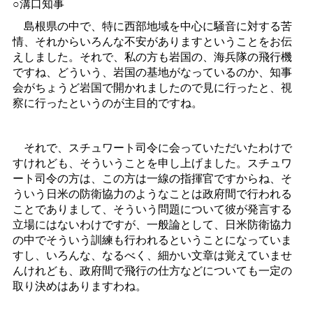
○溝口知事
島根県の中で、特に西部地域を中心に騒音に対する苦
情、それからいろんな不安がありますということをお伝
えしました。それで、私の方も岩国の、海兵隊の飛行機
ですね、どういう、岩国の基地がなっているのか、知事
会がちょうど岩国で開かれましたので見に行ったと、視
察に行ったというのが主目的ですね。
それで、スチュワート司令に会っていただいたわけで
すけれども、そういうことを申し上げました。スチュワ
ート司令の方は、この方は一線の指揮官ですからね、そ
ういう日米の防衛協力のようなことは政府間で行われる
ことでありまして、そういう問題について彼が発言する
立場にはないわけですが、一般論として、日米防衛協力
の中でそういう訓練も行われるということになっていま
すし、いろんな、なるべく、細かい文章は覚えていませ
んけれども、政府間で飛行の仕方などについても一定の
取り決めはありますわね。