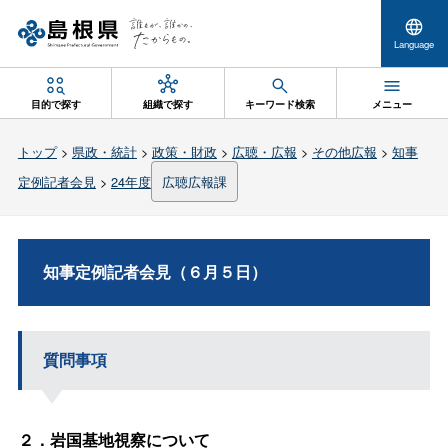
Language
目的で探す
組織で探す
キーワード検索
メニュー
トップ
>
県政・統計
>
政策・財政
>
広聴・広報
>
その他広報
>
知事
定例記者会見
>
24年度
広聴広報課
知事定例記者会見（６月５日）
質問事項
２．岩国基地視察について