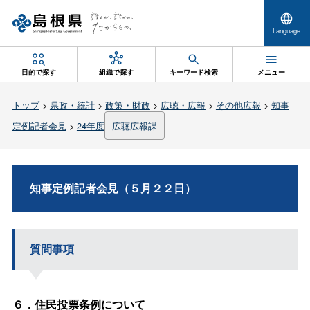
Language
目的で探す
組織で探す
キーワード検索
メニュー
トップ
>
県政・統計
>
政策・財政
>
広聴・広報
>
その他広報
>
知事
定例記者会見
>
24年度
広聴広報課
知事定例記者会見（５月２２日）
質問事項
６．住民投票条例について