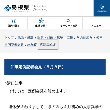
Language
目的で探す
組織で探す
キーワード検索
メニュー
トップ
>
県政・統計
>
政策・財政
>
広聴・広報
>
その他広報
>
知事
定例記者会見
>
24年度
広聴広報課
知事定例記者会見（５月８日）
○溝口知事
それでは、定例会見を始めます。
連休が終わりまして、県の方も４月初めの人事異動の