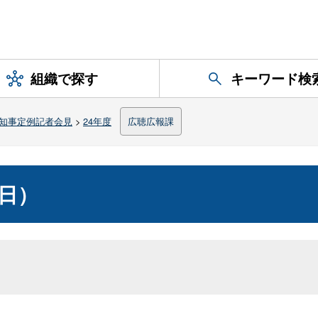
組織で探す
キーワード検
知事定例記者会見
>
24年度
広聴広報課
８日）