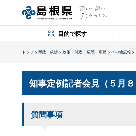
目的で探す
トップ
>
県政・統計
>
政策・財政
>
広聴・広報
>
その他広報
>
知事定例記者会見（５月
質問事項